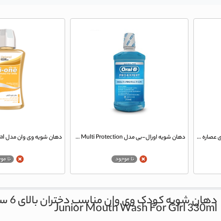
دهان شویه وی وان مدل General حاوی عصاره نعناع تند حجم 330 میلی لیتر
دهان شویه اورال-بی مدل Multi Protection حجم 250 میلی لیتر
دهان شویه کودک وی وان مناسب دختران بالای 6 سال حجم 330 میلی لیتر
Junior Mouth Wash For Girl 330ml