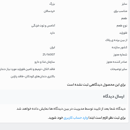
سایز
بزرگ
مناسب برای
خردسالان
طعم
نوع طعم
آدامس و توت فرنگی
فلوراید
دارد
از بین برنده ی پلاک
کشور سازنده
ایران
شماره مجوز
21/16007
صادر کننده مجوز
سازمان غذا و دارو
سایر توضیحات
فاقد الکل-ترمیم و تامین فلوراید مورد نیا
باکتری دندان‌های کودکان-فاقد پارابن
برای این محصول دیدگاهی ثبت نشده است
ارسال دیدگاه
دیدگاه شما بعد از تایید توسط مدیریت در بین دیدگاه ها نمایش داده خواهد شد
برای ثبت نظر، لازم است ابتدا
وارد حساب کاربری
خود شوید.