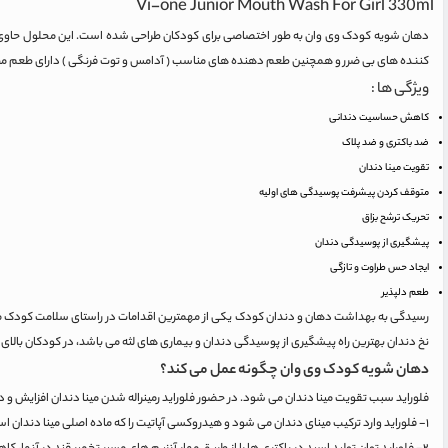
Vi-one Junior Mouth Wash For Girl 330ml
دهان شویه کودک وی وان به طور اختصاصی برای کودکان طراحی شده است. این محلول حاوی 
کننده های بی ضرر و همچنین طعم دهنده های مناسب ( آدامس و توت فرنگی ) دارای طعم مط
ویژگی ها :
کاهش حساسیت دندانی
ضد باکتری و ضد پلاک
تقویت مینا دندان
متوقف کردن پیشرفت پوسیدگی های اولیه
تحریک ترشح بزاق
پیشگیری از پوسیدگی دندان
ایجاد حس طراوت و تازگی
طعم دلپذیر
رسیدگی به بهداشت دهان و دندان کودک یکی از مهمترین اقدامات در راستای سلامت کودک می با
نخ دندان بهترین راه پیشگیری از پوسیدگی دندان و بیماری های لثه می باشد، در کودکان بالای ۶ سال استفاده دو بار در روز از دهان شویه حاوی فلوراید نیز برای رسیدن به بالاترین درجه بهداشت دهان و دندان توصیه می شود.
دهان شویه کودک وی وان چگونه عمل می کند؟
فلوراید سبب تقویت مینا دندان می شود. در حضور فلوراید رمینراله شدن مینا دندان افزایش و دم
۱- فلوراید وارد ترکیب مینای دندان می شود و هیدروکسی آپاتیت را که ماده اصلی مینا دندان است را به فلورآپاتیت مبدل می سازد که در مقابل اسید تولید شده توسط باکتری ها مقاوم تر می باشد