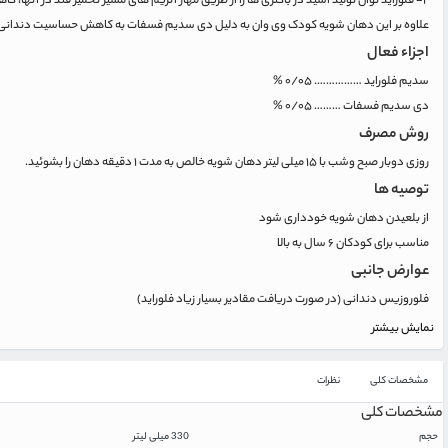
۲- فلوراید توان تولید اسید در باکتری ها را از طریق مهار آنزیم های مسیر تخمیر قند در آنها، کاهش می دهد
علاوه بر این دهان شویه کودک وی وان به دلیل دی سدیم فسفات به کاهش حساسیت دندانی
اجزاء فعال
سدیم فلوراید ……………. ۰/۰۵ %
دی سدیم فسفات ……… ۰/۰۵ %
روش مصرف
روزی دوبار صبح وشب با ۱۵ میلی لیتر دهان شویه خالص به مدت ۱ دقیقه دهان را بشوئید.
توصیه ها
از بلعیدن دهان شویه خودداری شود
مناسب برای کودکان ۶ سال به بالا
عوارض جانبی
فلوروزیس دندانی (در صورت دریافت مقادیر بسیار زیاد فلوراید)
نمایش بیشتر
مشخصات کلی
نظرات
مشخصات کلی
حجم
330 میلی لیتر