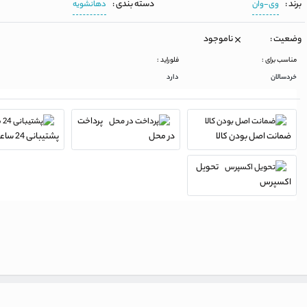
برند :
دسته بندی :
وی-وان
دهانشویه
وضعیت :
ناموجود
مناسب برای :
فلوراید :
خردسالان
دارد
پرداخت
ضمانت اصل بودن کالا
در محل
پشتیبانی 24 ساعته
تحویل
اکسپرس