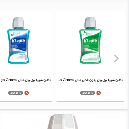
دهان شویه وی وان بدون الکی مدل General حاوی عصاره نعناع تازه حجم 330 میلی لیتر