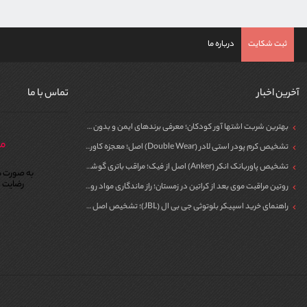
ثبت شکایت
درباره ما
آخرین اخبار
تماس با ما
بهترین شربت اشتها آور کودکان؛ معرفی برندهای ایمن و بدون سیپروهپتادین
مر
تشخیص کرم پودر استی لادر (Double Wear) اصل؛ معجزه کاور برای پوست
تشخیص پاوربانک انکر (Anker) اصل از فیک؛ مراقب باتری گوشی خود باشید!
به صورت ش
رضایت م
روتین مراقبت موی بعد از کراتین در زمستان؛ راز ماندگاری مواد روی مو
راهنمای خرید اسپیکر بلوتوثی جی بی ال (JBL)؛ تشخیص اصل از فیک برای مهمونی