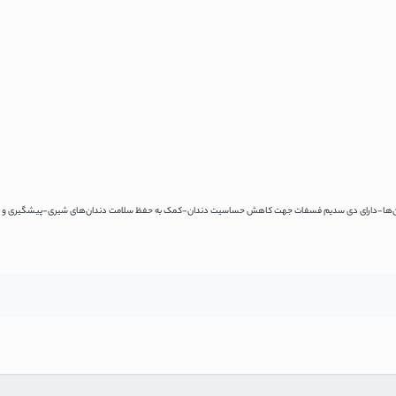
ز دندان‌ها-دارای دی سدیم فسفات جهت کاهش حساسیت دندان-کمک به حفظ سلامت دندان‌های شیری-پیشگیری