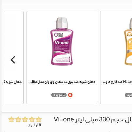
دهان شویه وی وان مدل Natural ضد قارچ حاوی عصاره زنجبیل حجم 330 میلی لیتر
دهان شویه ضد بوی بد دهان وی وان مدل Halita حجم 330 میلی لیتر
Vi-one
8 از 1 رای