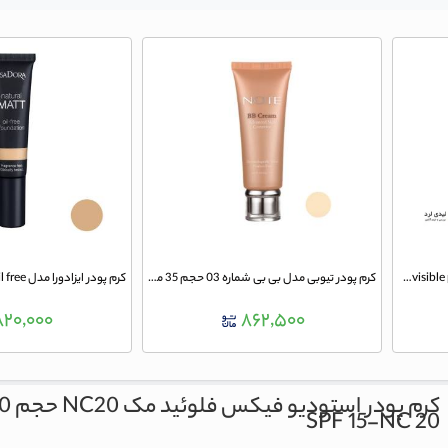
کرم پودر اینوزیبل پرفکشن invisible perfection شماره 100 حجم 35 میلی لیتر نوت
کرم پودر تیوبی مدل بی بی شماره 03 حجم 35 میلی لیتر نوت
۸۲۰,۰۰۰
۸۶۲,۵۰۰
کرم پودر استودیو فیکس فلوئید مک NC20 حجم 30 میلی لیتر
SPF 15-NC 20