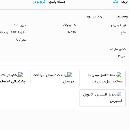
برند :
دسته بندی :
مک
کرم پودر
وضعیت :
ناموجود
نوع کرم پودر :
شماره رنگ :
میزان SPF :
مایع
NC20
دارای SPF 15 ب
برابر UV
کشور سازنده :
امریکا
پرداخت
ضمانت اصل بودن کالا
در محل
پشتیبانی 24 ساعته
تحویل
اکسپرس