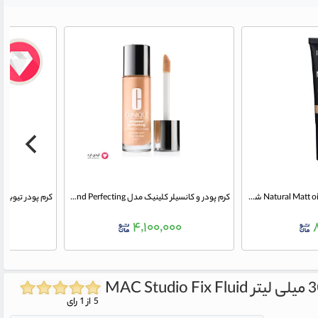
کرم پودر ایزادورا مدل Natural Matt oil free شماره 12
کرم پودر و کانسیلر کلینیک مدل Beyond Perfecting رنگ wn 24 cork حجم 30 میلی لیتر
۰
۴,۱۰۰,۰۰۰
MAC Studio Fix Fluid
5 از 1 رای