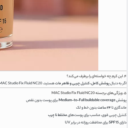
۴. این کرم چه خواسته‌ای را برطرف می‌کند؟
اگر به دنبال
پوشش کامل، کنترل چربی و ظاهر مات
هستید، MAC Studio Fix Fluid NC20 بدون ایجاد احساس سنگینی روی پوست، تمام نیاز شما را در یک محصول حرفه‌ای و با کیفیت برآورده می‌کند.
۵. ویژگی‌های برجسته MAC Studio Fix Fluid NC20
پوشش
Medium‑to‑Full buildable coverage
برای پوست بدون نقص
ماندگاری تا
۲۴ ساعت
بدون خط و لک
کنترل چربی قوی، مناسب برای پوست‌های
مختلط تا چرب
دارای
SPF 15
برای محافظت روزانه در برابر UV