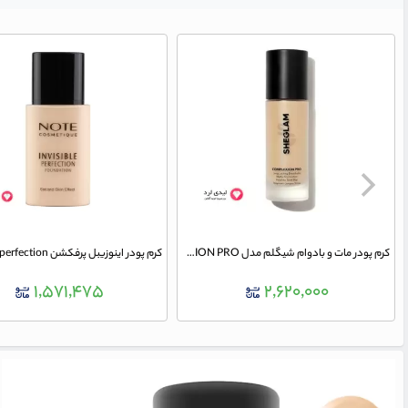
کرم پودر مات و بادوام شیگلم مدل COMPLEXION PRO رنگ SHELL حجم 30 میلی لیتر
۱,۵۷۱,۴۷۵
۲,۶۲۰,۰۰۰