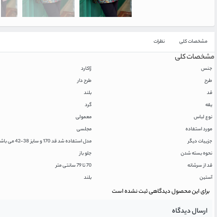
مشخصات کلی
نظرات
مشخصات کلی
جنس
ژاکارد
طرح
طرح دار
قد
بلند
یقه
گرد
نوع لباس
معمولی
مورد استفاده
مجلسی
جزییات دیگر
مدل استفاده شد قد 170 و سایز 38-42 می باشد
نحوه بسته شدن
جلو باز
قد از سرشانه
70 تا 79 سانتی متر
آستین
بلند
برای این محصول دیدگاهی ثبت نشده است
ارسال دیدگاه