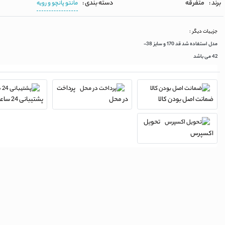
برند :
متفرقه
دسته بندی :
مانتو پانچو و رویه
جزییات دیگر :
مدل استفاده شد قد 170 و سایز 38-
42 می باشد
پرداخت
ضمانت اصل بودن کالا
در محل
پشتیبانی 24 ساعته
تحویل
اکسپرس