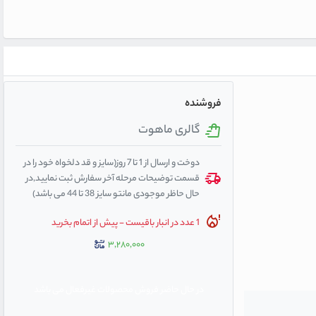
فروشنده
گالری ماهوت
دوخت و ارسال از 1 تا 7 روز(سایز و قد دلخواه خود را در
قسمت توضیحات مرحله آخر سفارش ثبت نمایید,در
حال حاظر موجودی مانتو سایز 38 تا 44 می باشد)
1 عدد در انبار باقیست - پیش از اتمام بخرید
۳,۲۸۰,۰۰۰
در حال حاضر فروش محصولات غیرفعال می باشد