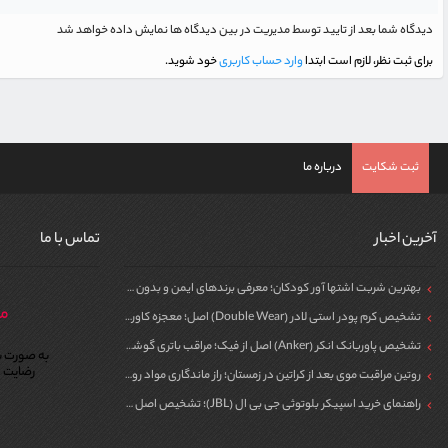
دیدگاه شما بعد از تایید توسط مدیریت در بین دیدگاه ها نمایش داده خواهد شد
برای ثبت نظر، لازم است ابتدا
وارد حساب کاربری
خود شوید.
ثبت شکایت
درباره ما
آخرین اخبار
تماس با ما
بهترین شربت اشتها آور کودکان؛ معرفی برندهای ایمن و بدون سیپروهپتادین
مر
تشخیص کرم پودر استی لادر (Double Wear) اصل؛ معجزه کاور برای پوست
تشخیص پاوربانک انکر (Anker) اصل از فیک؛ مراقب باتری گوشی خود باشید!
به صورت ش
رضایت م
روتین مراقبت موی بعد از کراتین در زمستان؛ راز ماندگاری مواد روی مو
راهنمای خرید اسپیکر بلوتوثی جی بی ال (JBL)؛ تشخیص اصل از فیک برای مهمونی