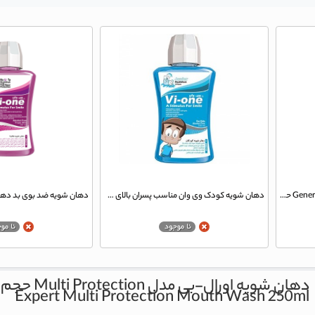
دهان شویه وی وان بدون الکی مدل General حاوی عصاره نعناع تازه حجم 330 میلی لیتر
دهان شویه کودک وی وان مناسب پسران بالای 6 سال حجم 330 میلی لیتر
دهان شویه اورال-بی مدل Multi Protection حجم 250 میلی لیتر
Expert Multi Protection Mouth Wash 250ml