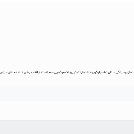
نده از پوسیدگی دندان ها- جلوگیری کننده از تشکیل پلاک میکروبی- محافظت از لثه- خوشبو کننده دهان- بدون ا