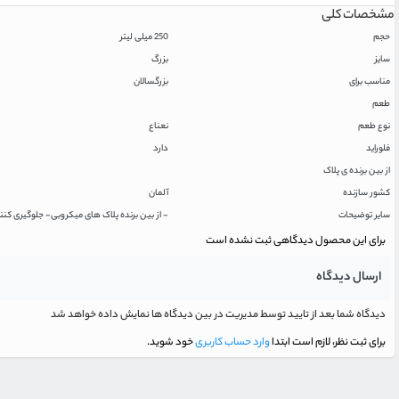
مشخصات کلی
حجم
250 میلی لیتر
سایز
بزرگ
مناسب برای
بزرگسالان
طعم
نوع طعم
نعناع
فلوراید
دارد
از بین برنده ی پلاک
کشور سازنده
آلمان
سایر توضیحات
- از بین برنده پلاک های میکروبی- جلوگیری کن
برای این محصول دیدگاهی ثبت نشده است
ارسال دیدگاه
دیدگاه شما بعد از تایید توسط مدیریت در بین دیدگاه ها نمایش داده خواهد شد
برای ثبت نظر، لازم است ابتدا
وارد حساب کاربری
خود شوید.