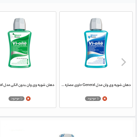
دهان شویه وی وان مدل General حاوی عصاره نعناع تند حجم 330 میلی لیتر