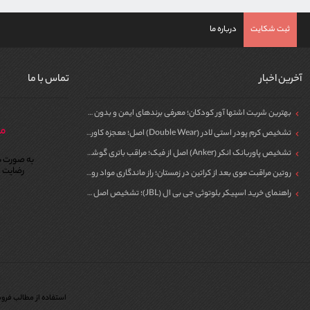
ثبت شکایت
درباره ما
آخرین اخبار
تماس با ما
بهترین شربت اشتها آور کودکان؛ معرفی برندهای ایمن و بدون سیپروهپتادین
مر
تشخیص کرم پودر استی لادر (Double Wear) اصل؛ معجزه کاور برای پوست
تشخیص پاوربانک انکر (Anker) اصل از فیک؛ مراقب باتری گوشی خود باشید!
به صورت ش
رضایت م
روتین مراقبت موی بعد از کراتین در زمستان؛ راز ماندگاری مواد روی مو
راهنمای خرید اسپیکر بلوتوثی جی بی ال (JBL)؛ تشخیص اصل از فیک برای مهمونی
استفاده از مطالب فروش