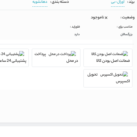
برند :
دسته بندی :
اورال-بی
دهانشویه
وضعیت :
ناموجود
مناسب برای :
فلوراید :
بزرگسالان
دارد
پرداخت
ضمانت اصل بودن کالا
در محل
پشتیبانی 24 ساعته
تحویل
اکسپرس