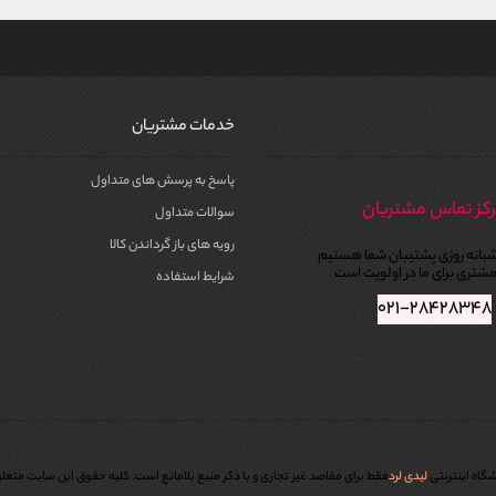
خدمات مشتریان
پاسخ به پرسش های متداول
کز تماس مشتریان
سوالات متداول
رویه های باز گرداندن کالا
بانه روزی پشتیبان شما هستیم
شتری برای ما در اولویت است
شرایط استفاده
۰۲۱-۲۸۴۲۸۳۴۸
گاه اینترنتی
لیدی لرد
فقط برای مقاصد غیر تجاری و با ذکر منبع بلامانع است. کليه حقوق اين سايت متعل