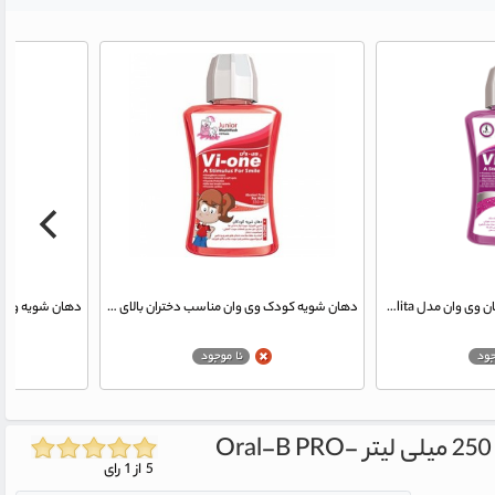
دهان شویه ضد بوی بد دهان وی وان مدل Halita حجم 330 میلی لیتر
دهان شویه کودک وی وان مناسب دختران بالای 6 سال حجم 330 میلی لیتر
Oral-B PRO-
5 از 1 رای