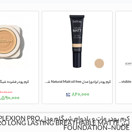
کرم پودر اینوزیبل پرفکشن invisible perfection شماره 110 حجم 35 میلی لیتر نوت
کرم پودر ایزادورا مدل Natural Matt oil free شماره 10
کرم پودر فشرده شیگلم 
۴۰,۷۱۰,۰۰۰
۸۲۰,۰۰۰
,۵۹۰,۰۰۰
لیتر
O LONG LASTING BREATHABLE MATTE
FOUNDATION-NUDE