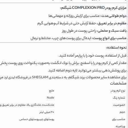
مزایای کرم پودر COMPLEXION PRO شیگلم:
دوام طولانی‌مدت:
مناسب برای آرایش روزانه و مهمانی‌ها
مقاوم در برابر تعریق:
حفظ آرایش حتی در شرایط آب‌وهوایی گرم
بافت سبک و مخملی:
راحتی پوست در طول روز
مناسب برای انواع پوست:
ایده‌آل برای پوست‌های چرب، مختلط و نرمال
نحوه استفاده:
قبل از استفاده، پوست خود را با پرایمر آماده کنید.
مقدار کمی از کرم پودر را با اسفنج، براش یا نوک انگشت به‌صورت یکنواخت روی پوست پخش 
برای پوشش‌دهی بیشتر، می‌توانید لایه دوم اضافه کنید.
برای مشاهده سایر محصولات برند شیگلم، به
مرا
دسته‌بندی SHEGLAM در فروشگاه لیدی لرد
مشخصات
نوع کرم پودر
مایع
شماره رنگ
Nude
خصوصیت
مات‌کننده، ماندگاری بالا، مقاوم در برابر تعریق
حجم
۳۰ میلی لیتر
مناسب برای
پوستهای چرب
پوستهای حساس
ویتامینه