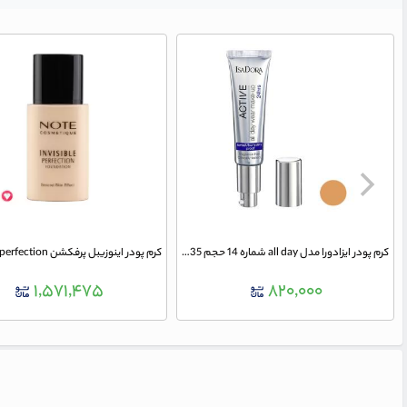
کرم پودر ایزادورا مدل all day شماره 14 حجم 35 میلی لیتر
۱,۵۷۱,۴۷۵
۸۲۰,۰۰۰