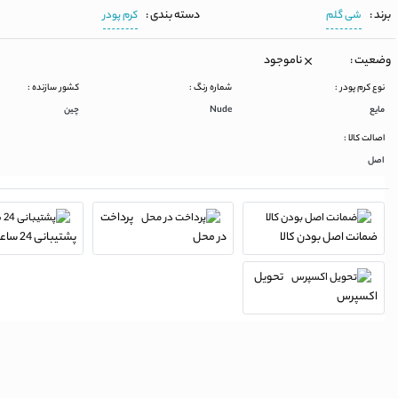
برند :
دسته بندی :
شی گلم
کرم پودر
وضعیت :
ناموجود
نوع کرم پودر :
شماره رنگ :
کشور سازنده :
مایع
Nude
چین
اصالت کالا :
اصل
پرداخت
ضمانت اصل بودن کالا
در محل
پشتیبانی 24 ساعته
تحویل
اکسپرس