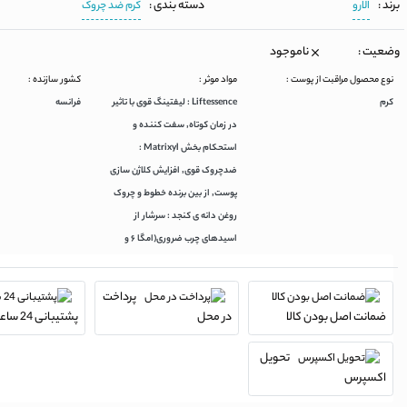
برند :
دسته بندی :
الارو
کرم ضد چروک
وضعیت :
ناموجود
نوع محصول مراقبت از پوست :
مواد موثر :
کشور سازنده :
کرم
Liftessence : لیفتینگ قوی با تاثیر
فرانسه
در زمان کوتاه٬ سفت کننده و
استحکام بخش Matrixyl :
ضدچروک قوی٬ افزایش کلاژن سازی
پوست٬ از بین برنده خطوط و چروک
روغن دانه ی کنجد : سرشار از
اسیدهای چرب ضروری(امگا ۶ و
پرداخت
ضمانت اصل بودن کالا
در محل
پشتیبانی 24 ساعته
تحویل
اکسپرس