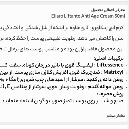
معرفی اجمالی محصول
Ellaro Liftante Anti Age Cream 50ml
سن را کاهش می دهد. رطوبت طبیعی پوست را حفظ کرده٬‌ نرم کننده و تقویت کننده می باشد.
این محصول فاقد پارابن بوده و مناسب پوست های نرمال تا
ترکیبات اصلی:
Liftessence
: لیفتینگ قوی با تاثیر در زمان کوتاه٬ سفت کننده و استحکام بخش
Matrixyl
: ضدچروک قوی٬ افزایش کلاژن سازی پوست٬ از بین برنده خطوط و چروک
روغن دانه ی کنجد
: سرشار از اسیدهای چرب ضروری(امگا ۶ و۹)٬ رطوبت رسانی فوق العاده٬ بازسازی کننده پوستت٬ افزایش نرمی و خاصیت ارتجاعی پوست.
روغن جوانه گندم
: رطوبت رسان قوی٬ سرشار از ویتامین E ٬ آنتی اکسیدان٬ سرشار از امگا ۶٬٬ جوان کننده پوست
روش مصرف:
صبح و شب بر روی پوست تمیز صورت و گردن استفاده نمایید. به
نمایش بیشتر