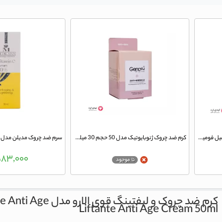
کرم ضد‌چروک و سفت‌کننده حجم 40 میل فومیژن
کرم ضد چروک ژنوبایوتیک مدل 50 حجم 30 میلی لیتر
سرم ضد چروک مدیلن مدل ویتام
۸۳,۰۰۰
کرم ضد چروک و لیفتینگ قوی الارو مدل Liftante Anti Age حجم 50 میلی لیتر
Liftante Anti Age Cream 50ml