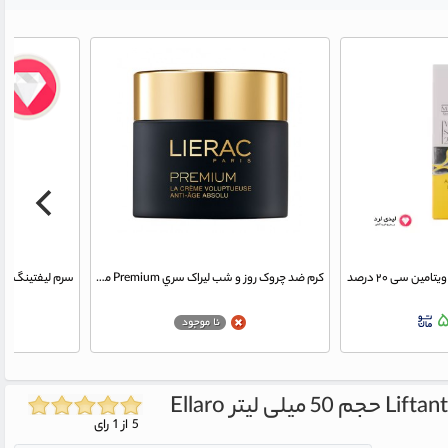
ین سی ۲۰ درصد
کرم ضد چروک روز و شب ليراک سري Premium مدل Voluptuous Absolute حجم 50 ميلي‌ ليتر پوست های خشک و خیلی خشک
۵
Ellaro
5 از 1 رای