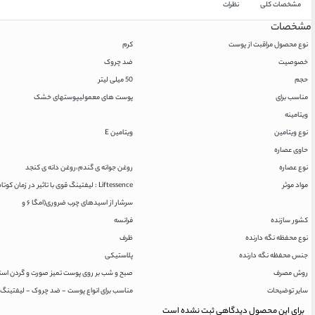
مشخصات کلی
نظرات
مشخصات
نوع محصول مراقبت از پوست
کرم
خصوصیت
ضد چروک
حجم
50 میلی لیتر
مناسب برای
پوست های معمولی
پوستهای خشک
ویتامینه
نوع ویتامین
ویتامین E
حاوی عصاره
نوع عصاره
روغن جوانه ی گندم،روغن دانه ی کنجد
مواد موثر
سرشار از اسیدهای چرب ضروری(امگا ۶ و
کشور سازنده
فرانسه
نوع محفظه نگه دارنده
ظرف
جنس محفظه نگه دارنده
پلاستیکی
روش مصرف
صبح و شب بر روی پوست تمیز صورت و گردن استفا
سایر توضیحات
مناسب برای انواع پوست - ضد چروک - لیفتینگ ق
برای این محصول دیدگاهی ثبت نشده است