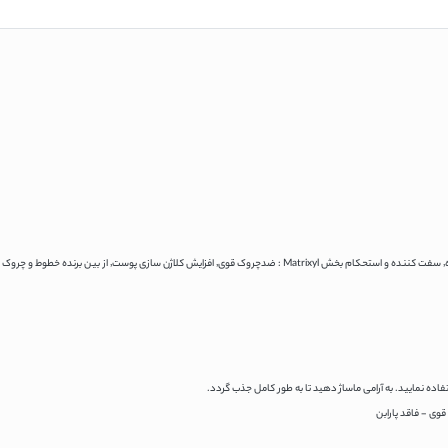
Liftessence : لیفتینگ قوی با تاثیر در زمان کوتاه٬ سفت کننده و استحکام بخش Matrixyl : ضدچروک قوی٬ 
ده نمایید. به آرامی ماساژ دهید تا به طور کامل جذب گردد.
وی - فاقد پارابن