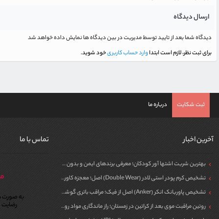
ارسال دیدگاه
دیدگاه شما بعد از تایید توسط مدیریت در بین دیدگاه ها نمایش داده خواهد شد
برای ثبت نظر، لازم است ابتدا
وارد حساب کاربری
خود شوید.
ثبت شکایت
درباره ما
آخرین اخبار
تماس با ما
بهترین شربت اشتها آور کودکان؛ معرفی برندهای ایمن و بدون سیپروهپتادین
مر
تشخیص کرم پودر استی لادر (Double Wear) اصل؛ معجزه کاور برای پوست
تشخیص پاوربانک انکر (Anker) اصل از فیک؛ مراقب باتری گوشی خود باشید!
به صورت ش
رضایت م
روتین مراقبت موی بعد از کراتین در زمستان؛ راز ماندگاری مواد روی مو