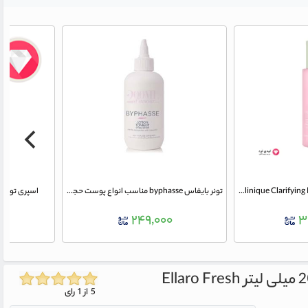
تونر پاک کننده مدل Clinique Clarifying Lotion صورت شماره 3 کلینیک حجم 200 میلی لیتر
تونر بایفاس byphasse مناسب انواع پوست حجم 200 میلی لیتر
اسپری تونر زردچوبه
۰
۲۴۹,۰۰۰
۳
Ellaro Fresh
5 از 1 رای