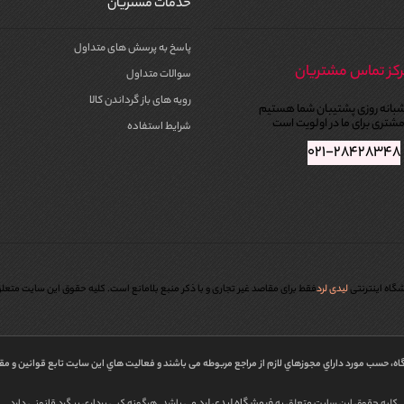
خدمات مشتریان
پاسخ به پرسش های متداول
کز تماس مشتریان
سوالات متداول
رویه های باز گرداندن کالا
بانه روزی پشتیبان شما هستیم
شتری برای ما در اولویت است
شرایط استفاده
۰۲۱-۲۸۴۲۸۳۴۸
گاه اینترنتی
لیدی لرد
فقط برای مقاصد غیر تجاری و با ذکر منبع بلامانع است. کليه حقوق اين سايت متعل
اه، حسب مورد داراي مجوزهاي لازم از مراجع مربوطه می باشند و فعاليت هاي اين سايت تابع قوانين و م