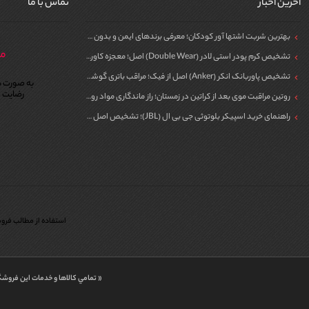
آخرین اخبار
تماس با ما
بهترین شربت اشتها آور کودکان؛ معرفی برندهای ایمن و بدون سیپروهپتادین
مر
تشخیص کرم پودر استی لادر (Double Wear) اصل؛ معجزه کاور برای پوست
تشخیص پاوربانک انکر (Anker) اصل از فیک؛ مراقب باتری گوشی خود باشید!
به صورت ش
رضایت م
روتین مراقبت موی بعد از کراتین در زمستان؛ راز ماندگاری مواد روی مو
راهنمای خرید اسپیکر بلوتوثی جی بی ال (JBL)؛ تشخیص اصل از فیک برای مهمونی
استفاده از مطالب فروش
« تمامي كالاها و خدمات اين فروشگ