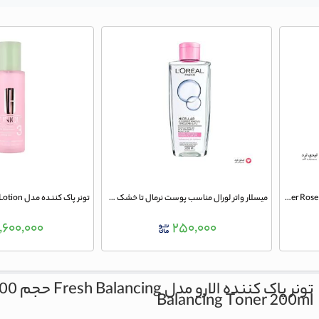
تونر تسکین دهنده گل رز گارنیه Garnier Rose Toner حجم 200 میلی لیتر
میسلار واتر لورال مناسب پوست نرمال تا خشک حجم 200 میلی لیتر
,۶۰۰,۰۰۰
۲۵۰,۰۰۰
تونر پاک کننده الارو مدل Fresh Balancing حجم 200 میلی لیتر
Balancing Toner 200ml