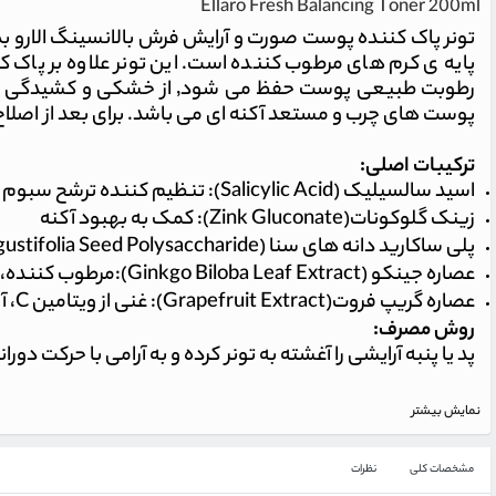
Ellaro Fresh Balancing Toner 200ml
تونر پاک کننده پوست صورت و آرایش فرش بالانسینگ الارو ب
پایه ی کرم های مرطوب کننده است. این تونر علاوه بر پا
پوست های چرب و مستعد آکنه ای می باشد. برای بعد از اصلاح
ترکیبات اصلی:
اسید سالسیلیک (Salicylic Acid): تنظیم کننده ترشح سبوم پوست ، کمک به پیشگیری و بهبود آکنه
زینک گلوکونات(Zink Gluconate): کمک به بهبود آکنه
پلی ساکارید دانه های سنا (Cassia Angustifolia Seed Polysaccharide): ضد التهاب، ایجاد لطافت و رطوبت با ماندگاری طولانی، قابض منافذ پوست
عصاره جینکو (Ginkgo Biloba Leaf Extract):مرطوب کننده، آنتی اکسیدان، ضد التهاب، تنظیم ترشح سبوم
عصاره گریپ فروت(Grapefruit Extract): غنی از ویتامین C، آنتی اکسیدان، نرم کننده و بهبود قابلیت ارتجاعی پوست
روش مصرف:
پد یا پنبه آرایشی را آغشته به تونر کرده و به آرامی با حرکت 
نمایش بیشتر
مشخصات کلی
نظرات