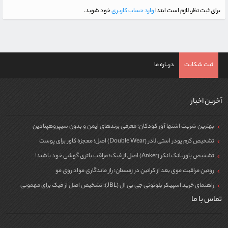
برای ثبت نظر، لازم است ابتدا
وارد حساب کاربری
خود شوید.
ثبت شکایت
درباره ما
آخرین اخبار
بهترین شربت اشتها آور کودکان؛ معرفی برندهای ایمن و بدون سیپروهپتادین
تشخیص کرم پودر استی لادر (Double Wear) اصل؛ معجزه کاور برای پوست
تشخیص پاوربانک انکر (Anker) اصل از فیک؛ مراقب باتری گوشی خود باشید!
روتین مراقبت موی بعد از کراتین در زمستان؛ راز ماندگاری مواد روی مو
راهنمای خرید اسپیکر بلوتوثی جی بی ال (JBL)؛ تشخیص اصل از فیک برای مهمونی
تماس با ما