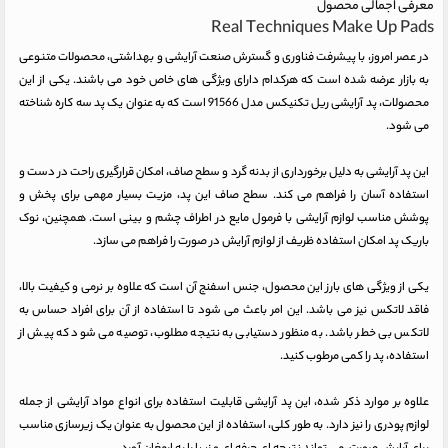
معرفی اجمالی محصول
Real Techniques Make Up Pads
در عصر امروز، با پیشرفت فناوری و گسترش صنعت آرایشی و بهداشتی، محصولات متنوعی
به بازار عرضه شده است که هرکدام دارای ویژگی های خاص خود می باشند. یکی از این
محصولات، پد آرایشی ریل تکنیکس مدل 91566 است که به عنوان یک پد سه کاره شناخته
می شود.
این پد آرایشی به دلیل برخورداری از بدنه گرد و سطح صاف، امکان قرارگیری راحت در دست و
استفاده آسان را فراهم می کند. سطح صاف این پد، مزیت بسیار مهمی برای پخش و
پوشش مناسب لوازم آرایشی با فرمول مایع در اطراف چشم و بینی است. همچنین، نوک
باریک پد امکان استفاده ظریف از لوازم آرایش در صورت را فراهم می سازد.
یکی از ویژگی های بارز این محصول، جنس اسفنج آن است که علاوه بر نرمی و کیفیت بالا،
فاقد لاتکس نیز می باشد. این امر باعث می شود تا استفاده از آن برای افراد حساس به
لاتکس بی خطر باشد. به منظور دستیابی به نتیجه مطلوب، توصیه می شود که پیش از
استفاده، پد را کمی مرطوب کنید.
علاوه بر موارد ذکر شده، این پد آرایشی قابلیت استفاده برای انواع مواد آرایشی از جمله
لوازم پودری را نیز دارد. به طور کلی، استفاده از این محصول به عنوان یک زیرسازی مناسب