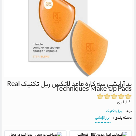
پد آرایشی سه کاره فاقد لاتکس ریل تکنیک
Real
Techniques Make Up Pads
5 از 1 رای
برند :
ریل تکنیک
دسته بندی :
ابزار آرایشی
ضمانت
پرداخت در محل