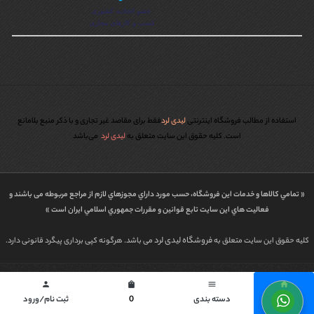
استفاده از مطالب فروشگاه اینترنتی
لیدی لرد
فقط برای مقاصد غیر تجاری و با ذکر منبع بلامانع
است. کليه حقوق اين سايت متعلق به
لیدی لرد
می‌باشد
« تمامي كالاها و خدمات اين فروشگاه، حسب مورد داراي مجوزهاي لازم از مراجع مربوطه می باشند و
فعاليت هاي اين سايت تابع قوانين و مقررات جمهوري اسلامي ايران است »
فروشگاه لیدی لرد
کلیه حقوق این سایت متعلق به
می باشد. هرگونه کپی برداری پیگرد قانونی دارد.
طراحی شده توسط | پاورگراف
person
shopping_bag
menu
home
خانه
دسته بندی
0
ثبت نام/ورود