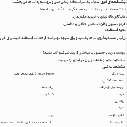
رنگ‌دانه‌های قوی:
تنها با یک بار استفاده، رنگی غنی و برجسته به لب‌ها می‌بخشد.
بافت سبک:
بدون ایجاد حس چسبندگی یا سنگینی روی لب‌ها.
ماندگاری بالا:
نیازی به تجدید مکرر ندارد.
فرمولاسیون وگان:
انتخابی اخلاقی و مطمئن.
نحوه استفاده:
رژ لب را مستقیماً روی لب‌ها بکشید و برای نتیجه بهتر، ابتدا از خط لب استفاده کنید. برای ا
دوست دارید با محصولات بیشتری از برند شیگلم آشنا بشید؟
و همه‌شون رو در لیدی لرد ببینید.
اینجا کلیک کنید
مشخصات کلی
شماره رنگ
Crimson Suede (قرمز مخملی مات)
مشخصات کلی
نوع محصول آرایش لب
رژ لب جامد
حجم
3.5 گرم
ویتامین
SPF
کشور سازنده
چین
سایر توضیحات
رژ لب جامد مات، ماندگاری بالا، بافت سبک و نرم