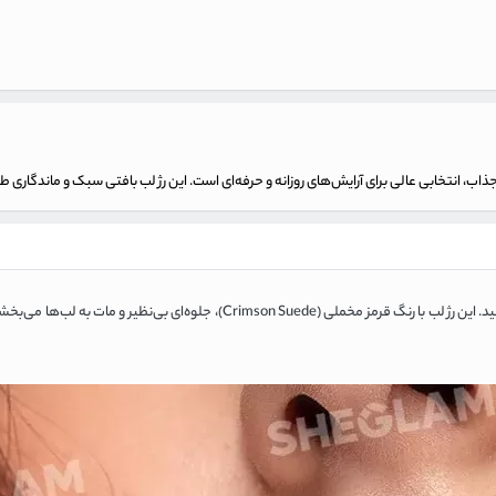
ذاب، انتخابی عالی برای آرایش‌های روزانه و حرفه‌ای است. این رژ لب بافتی سبک و ماندگاری طو
، رنگی جذاب و ماندگار را روی لب‌های خود تجربه کنید. این رژ لب با رنگ قرمز مخملی (Crimson Suede)، جل