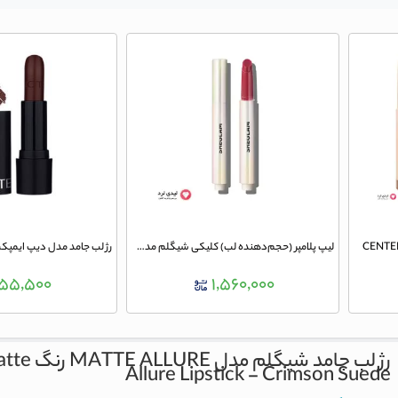
لیپ پلامپر (حجم‌دهنده لب) کلیکی شیگلم مدل شاین رنگ Hot Stuff
۵۵,۵۰۰
۱,۵۶۰,۰۰۰
رژ لب جامد شیگلم مدل MATTE ALLURE رنگ CRIMSON SUEDE
atte
Allure Lipstick - Crimson Suede