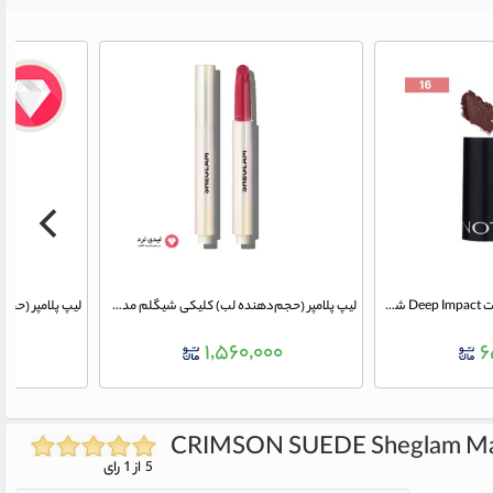
رژ لب جامد مدل دیپ ایمپکت Deep Impact شماره 16 نوت
لیپ پلامپر (حجم‌دهنده لب) کلیکی شیگلم مدل شاین رنگ Spring Fever
۰
۱,۵۶۰,۰۰۰
۶
Sheglam M
5 از 1 رای