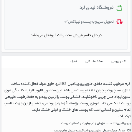
فروشگاه لیدی لرد
تحویل سریع به پست و تیپاکس✅
در حال حاضر فروش محصولات غیرفعال می باشد
نقد و بررسی
مشخصات کلی
نظرات
کرم مرطوب کننده مغذی حاوی پرو ویتامین B5 الارو، حاوی مواد فعال کننده ساخت
کلاژن، ضدچروک و جوان کننده پوست می باشد. این محصول الارو با اثر نرم کنندگی قوی،
بدون ایجاد حس چربی ناخوشایند، خشکی پوست را از بین برده و به حفظ رطوبت طبیعی
پوست کمک می کند. قرمزی پوست ، رزاسه، اگزما را بهبود می بخشد و از این جهت مناسب
تمام سنین و کسانی است که پوست های خشک و خیلی خشک دارند.
ترکیبات:
پرو ویتامینB5: سبب افزایش جذب رطوبت و شفافیت پوست
Argan Oil: محرک سلولی ، بازسازی و احیا کننده سلول های پوست