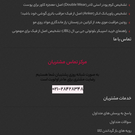
تشخیص کرم پودر استی لادر (Double Wear) اصل؛ معجزه کاور برای پوست
تشخیص پاوربانک انکر (Anker) اصل از فیک؛ مراقب باتری گوشی خود باشید!
روتین مراقبت موی بعد از کراتین در زمستان؛ راز ماندگاری مواد روی مو
راهنمای خرید اسپیکر بلوتوثی جی بی ال (JBL)؛ تشخیص اصل از فیک برای مهمونی
تماس با ما
مرکز تماس مشتریان
به صورت شبانه روزی پشتیبان شما هستیم
رضایت مشتری برای ما در اولویت است
۰۲۱-۲۸۴۲۸۳۴۸
خدمات مشتریان
پاسخ به پرسش های متداول
سوالات متداول
رویه های باز گرداندن کالا