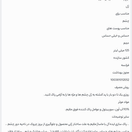
ژل
مناسب برای
چشم
مناسب پوست های
حساس و خیلی حساس
حجم
125 میلی لیتر
کشور سازنده
فرانسه
مجوز بهداشت
100381012052
روش مصرف
روزی یک تا دو بار با پد آغشته به ژل چشم ها و مژه ها را به آرامی پاک کنید.
مواد موثر
93% آب اَون، سوربيتول و عوامل پاک كننده فوق ملايم.
سایر توضیحات
.. پاک سازی ایده آل با ماساژ ملایم به علت ساختار ژلی محصول و جلوگیری از بروز چروک در ناحیه دور چشم ..
مناسب چشم های حساس و استفاده کنندگان لنز با داشتن pH خنثی و شبیه اشک چشم .. ساختار فاقد