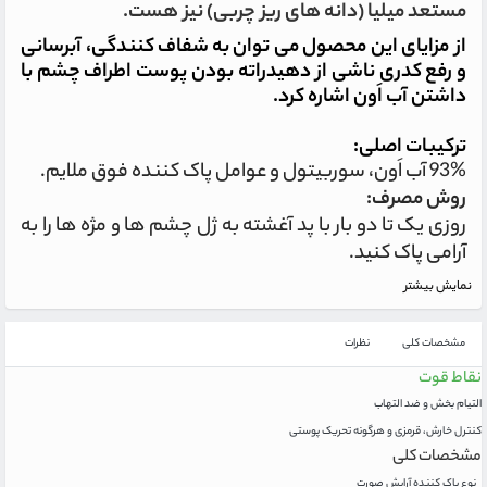
مستعد میلیا (دانه های ریز چربی) نیز هست.
از مزایای این محصول می توان به شفاف کنندگی، آبرسانی
و رفع کدری ناشی از دهیدراته بودن پوست اطراف چشم با
داشتن آب اَون اشاره کرد.
ترکیبات اصلی:
93% آب اَون، سوربيتول و عوامل پاک كننده فوق ملايم.
روش مصرف:
روزی یک تا دو بار با پد آغشته به ژل چشم ها و مژه ها را به
آرامی پاک کنید.
نمایش بیشتر
مشخصات کلی
نظرات
نقاط قوت
التیام بخش و ضد التهاب
کنترل خارش، قرمزی و هرگونه تحریک پوستی
مشخصات کلی
نوع پاک کننده آرایش صورت