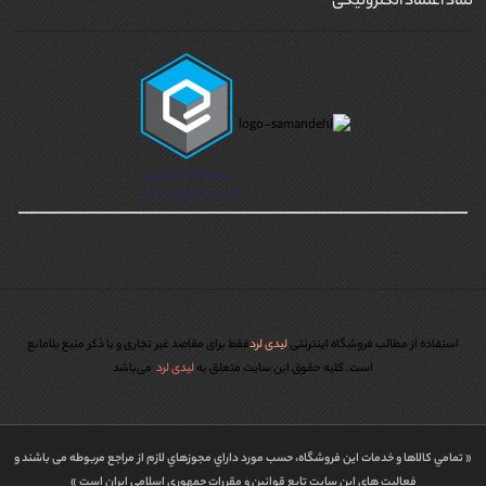
نماد اعتماد الکترونیکی
استفاده از مطالب فروشگاه اینترنتی
لیدی لرد
فقط برای مقاصد غیر تجاری و با ذکر منبع بلامانع
است. کليه حقوق اين سايت متعلق به
لیدی لرد
می‌باشد
« تمامي كالاها و خدمات اين فروشگاه، حسب مورد داراي مجوزهاي لازم از مراجع مربوطه می باشند و
فعاليت هاي اين سايت تابع قوانين و مقررات جمهوري اسلامي ايران است »