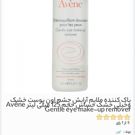
پاک کننده ملایم آرایش چشم اون پوست خشک
وخیلی خشک حساس حجم 125 میلی لیتر
Avène
Gentle eye make-up remover
5 از 1 رای
برند :
اون