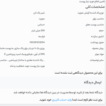
تامین املاح مورد نیاز پوست
مشخصات کلی
نوع پاک کننده آرایش صورت
شیر پاک کن
مناسب برای
صورت
مناسب پوست های
حساس
حجم
200 میلی لیتر
کشور سازنده
فرانسه
مجوز بهداشت
100381012054
روش مصرف
روزی یک تا دو بار، برای پاک سازی، به پوست ما
مواد موثر
59% آب اَون، هیالورونیک اسید و ویتامین E
سایر توضیحات
.. پاک کننده مغذی با ساختار ابریشمی .. مناسب
مورد نیاز پوست جهت شفافیت و شاد
برای این محصول دیدگاهی ثبت نشده است
ارسال دیدگاه
دیدگاه شما بعد از تایید توسط مدیریت در بین دیدگاه ها نمایش داده خواهد شد
برای ثبت نظر، لازم است ابتدا
وارد حساب کاربری
خود شوید.