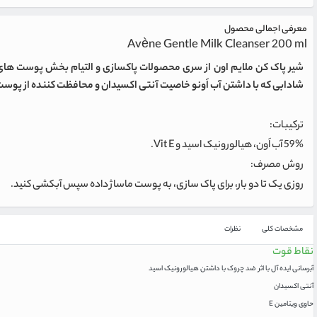
معرفی اجمالی محصول
Avène Gentle Milk Cleanser 200 ml
شیر پاک کن ملایم اون از سری محصولات پاکسازی و التیام بخش پوست های 
شادابی که با داشتن آب اَونو خاصیت آنتی اکسیدان و محافظت کننده از پوست با داشتن ویتامین E یکی از انتخاب های مناسب برای پوست نرمال، خشک و خیلی خش
ترکیبات:
59% آب اَون، هیالورونیک اسید و Vit E.
روش مصرف:
روزی یک تا دو بار، برای پاک سازی، به پوست ماساژ داده سپس آبکشی کنید.
مشخصات کلی
نظرات
نقاط قوت
آبرسانی ایده آل با اثر ضد چروک با داشتن هیالورونیک اسید
آنتی اکسیدان
حاوی ویتامین E