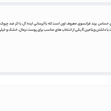
حساس برند فرانسوی معروف اون است که باآبرسانی ایده آل با اثر ضد چروک ب
ک صورت، دورچشم و گردن محسوب می گردد.