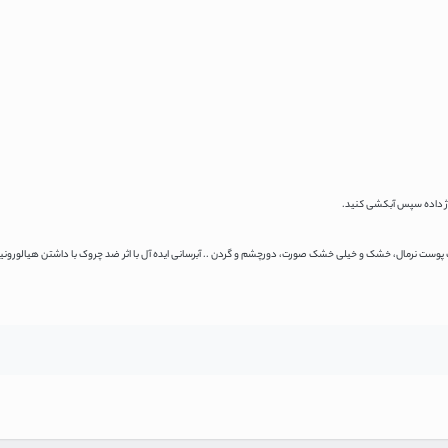
ساژ داده سپس آبکشی کنید.
 پوست نرمال، خشک و خیلی خشک صورت، دورچشم و گردن .. آبرسانی ایده آل با اثر ضد چروک با داشتن هیالورونیک 