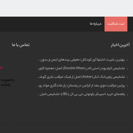
ثبت شکایت
درباره ما
آخرین اخبار
تماس با ما
بهترین شربت اشتها آور کودکان؛ معرفی برندهای ایمن و بدون سیپروهپتادین
مر
تشخیص کرم پودر استی لادر (Double Wear) اصل؛ معجزه کاور برای پوست
تشخیص پاوربانک انکر (Anker) اصل از فیک؛ مراقب باتری گوشی خود باشید!
به صورت ش
رضایت م
روتین مراقبت موی بعد از کراتین در زمستان؛ راز ماندگاری مواد روی مو
راهنمای خرید اسپیکر بلوتوثی جی بی ال (JBL)؛ تشخیص اصل از فیک برای مهمونی