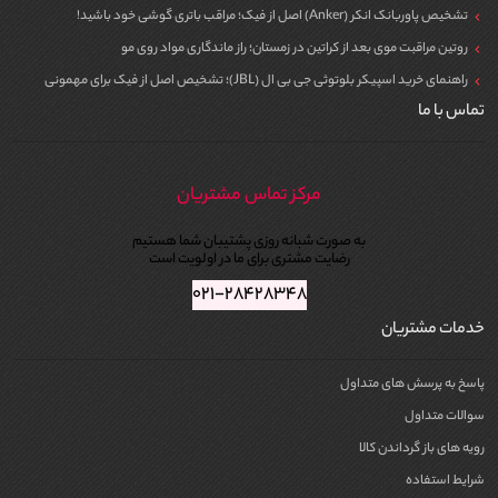
تشخیص پاوربانک انکر (Anker) اصل از فیک؛ مراقب باتری گوشی خود باشید!
روتین مراقبت موی بعد از کراتین در زمستان؛ راز ماندگاری مواد روی مو
راهنمای خرید اسپیکر بلوتوثی جی بی ال (JBL)؛ تشخیص اصل از فیک برای مهمونی
تماس با ما
مرکز تماس مشتریان
به صورت شبانه روزی پشتیبان شما هستیم
رضایت مشتری برای ما در اولویت است
۰۲۱-۲۸۴۲۸۳۴۸
خدمات مشتریان
پاسخ به پرسش های متداول
سوالات متداول
رویه های باز گرداندن کالا
شرایط استفاده