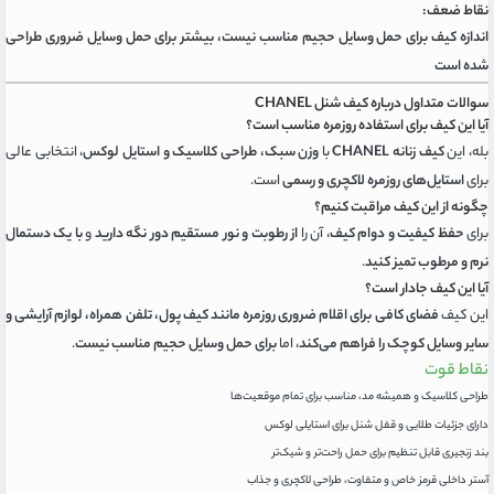
نقاط ضعف:
اندازه کیف برای حمل وسایل حجیم مناسب نیست، بیشتر برای حمل وسایل ضروری طراحی
شده است
سوالات متداول درباره کیف شنل CHANEL
آیا این کیف برای استفاده روزمره مناسب است؟
بله، این
کیف زنانه CHANEL
با
وزن سبک، طراحی کلاسیک و استایل لوکس
، انتخابی عالی
برای
استایل‌های روزمره لاکچری و رسمی
است.
چگونه از این کیف مراقبت کنیم؟
برای
حفظ کیفیت و دوام کیف
، آن را
از رطوبت و نور مستقیم دور نگه دارید
و
با یک دستمال
نرم و مرطوب تمیز کنید
.
آیا این کیف جادار است؟
این کیف
فضای کافی برای اقلام ضروری روزمره مانند کیف پول، تلفن همراه، لوازم آرایشی و
سایر وسایل کوچک را فراهم می‌کند
، اما
برای حمل وسایل حجیم مناسب نیست
.
نقاط قوت
طراحی کلاسیک و همیشه مد، مناسب برای تمام موقعیت‌ها
دارای جزئیات طلایی و قفل شنل برای استایلی لوکس
بند زنجیری قابل تنظیم برای حمل راحت‌تر و شیک‌تر
آستر داخلی قرمز خاص و متفاوت، طراحی لاکچری و جذاب