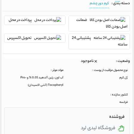
دسته بندی :
کرم دور چشم
ضمانت
پرداخت در محل
اصل بودن کالا
پشتیبانی 24
تحویل اکسپرس
ساعته
وضعیت :
ناموجود
نوع محصول مراقبت از پوست :
مواد موثر :
ژل کرم
آب اون، رتین آلدهید 0.05 % و Pre-
Tocopheryl (آنتی اکسیدان)
کشور سازنده :
فرانسه
فروشنده
فروشگاه لیدی لرد