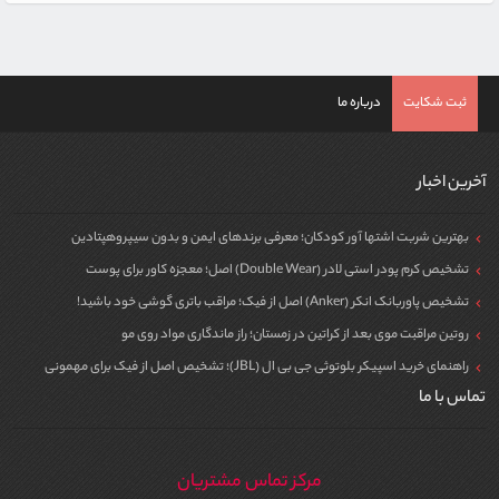
ثبت شکایت
درباره ما
آخرین اخبار
بهترین شربت اشتها آور کودکان؛ معرفی برندهای ایمن و بدون سیپروهپتادین
تشخیص کرم پودر استی لادر (Double Wear) اصل؛ معجزه کاور برای پوست
تشخیص پاوربانک انکر (Anker) اصل از فیک؛ مراقب باتری گوشی خود باشید!
روتین مراقبت موی بعد از کراتین در زمستان؛ راز ماندگاری مواد روی مو
راهنمای خرید اسپیکر بلوتوثی جی بی ال (JBL)؛ تشخیص اصل از فیک برای مهمونی
تماس با ما
مرکز تماس مشتریان