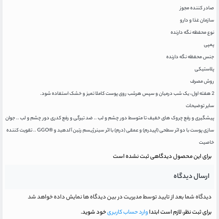
صادر کننده مجوز
سازمان غذا و دارو
نوع محفظه نگه دارنده
پمپی
جنس محفظه نگه دارنده
پلاستیکی
روش مصرف
2 هفته اول، یک شب درمیان و سپس هرشب روی پوست کاملا تمیز و خشک استفاده شود.
سایر توضیحات
پیشگیری و رفع چروک های خفیف تا متوسط دور چشم و لب .. ضد تیرگی و رفع کدری دور چشم و لب .. جوان
سازی پوست با دو اثر سطحی (اپیدرم) و عمقی (درم) با اثر سینرژیسم رتین آلدهید و ®GGO .. تقویت کننده
خاصیت
برای این محصول دیدگاهی ثبت نشده است
ارسال دیدگاه
دیدگاه شما بعد از تایید توسط مدیریت در بین دیدگاه ها نمایش داده خواهد شد
برای ثبت نظر، لازم است ابتدا
وارد حساب کاربری
خود شوید.