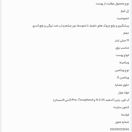
نوع محصول مراقبت از پوست
ژل کرم
خصوصیت
پیشگیری و رفع چروک های خفیف تا متوسط دور چشم و لب،ضد تیرگی و رفع کدری
حجم
15 میلی لیتر
مناسب برای
انواع پوست
ویتامینه
نوع ویتامین
ویتامین E
حاوی عصاره
مواد موثر
آب اون، رتین آلدهید 0.05 % و Pre-Tocopheryl (آنتی اکسیدان)
کشور سازنده
فرانسه
شماره مجوز
100381012040