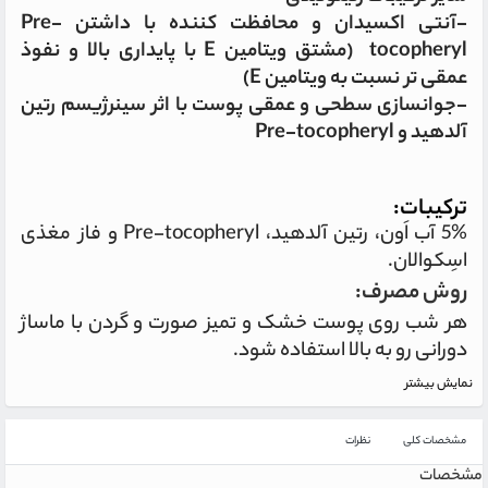
-آنتی اکسیدان و محافظت کننده با داشتن Pre-
tocopheryl (مشتق ویتامین E با پایداری بالا و نفوذ
عمقی تر نسبت به ویتامین E)
-جوانسازی سطحی و عمقی پوست با اثر سینرژیسم رتین
آلدهید و Pre-tocopheryl
ترکیبات:
5% آب اَون، رتین آلدهید، Pre-tocopheryl و فاز مغذی
اسِکوالان.
روش مصرف:
هر شب روی پوست خشک و تمیز صورت و گردن با ماساژ
دورانی رو به بالا استفاده شود.
نمایش بیشتر
مشخصات کلی
نظرات
مشخصات