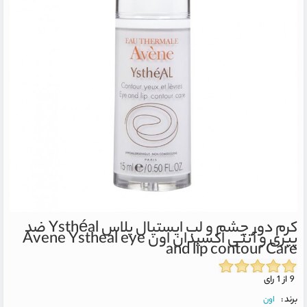
کرم دور چشم و لب ایستیال پلاس Ysthéal ضد
پیری و آنتی اکسیدان اون
Avene Ystheal eye
and lip contour Care
9 از 1 رای
برند :
اون