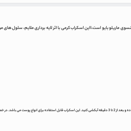
سوی ماریلو بایو است،ااین اسکراب کرمی با اثر لایه برداری ملایم، سلول های م
یک تا دو بار در هفته لایه نازکی از محصول را روی پوست مرطوب صورت به جز دور چشم ماساژ داده و بعد از 2 تا 3 دقیقه آبکشی کن