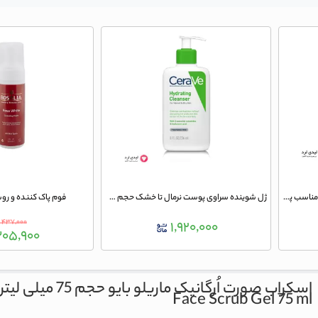
ژل شستشوی صورت نوتروژینا زردچوبه مناسب پوست نرمال مدل Soothing and Clear حجم 200 میلی لیتر
ژل شوینده سراوی پوست نرمال تا خشک حجم 236 میلی لیتر
فوم پاک کننده و روش
۴۳۷,۰۰۰
۱,۹۲۰,۰۰۰
۰۵,۹۰۰
اسکراب صورت اُرگانیک ماریلو بایو حجم 75 میلی لیتر
Face Scrub Gel 75 ml