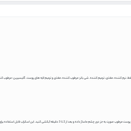
افظ، نرم کننده، مغذی، ترمیم کننده. شی باتر: مرطوب کننده، مغذی و ترمیم لایه های پوست. گلیسیرین: مرطوب کن
یک تا دو بار در هفته لایه نازکی از محصول را روی پوست مرطوب صورت به جز دور چشم ماساژ داده و بعد از 2 تا 3 دقیقه آبکشی