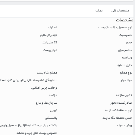
مشخصات کلی
نظرات
مشخصات
نوع محصول مراقبت از پوست
اسکراب
خصوصیت
لایه بردار ملایم
حجم
75 میلی لیتر
مناسب برای
انواع پوست
ویتامینه
حاوی عصاره
نوع عصاره
عصاره شاه پسند
مواد موثر
عصاره گل شاه پسند: لایه بردار. روغن کنجد: مح
و جاذب چربی اضافی.
کشور سازنده
فرانسه
صادر کننده مجوز
سازمان غذا و دارو
نوع محفظه نگه دارنده
تیوپی
جنس محفظه نگه دارنده
پلاستیکی
روش مصرف
خصوص پوست های چرب و مختلط