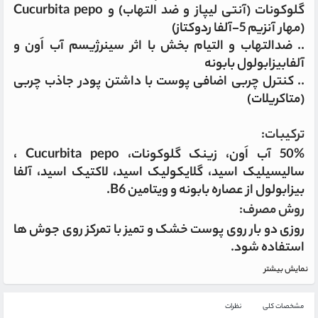
گلوکونات (آنتی لیپاز و ضد التهاب) و Cucurbita pepo
(مهار آنزیم 5-آلفا ردوکتاز)
.. ضدالتهاب و التیام بخش با اثر سینرژیسم آب اَون و
آلفابیزابولول بابونه
.. کنترل چربی اضافی پوست با داشتن پودر جاذب چربی
(متاکریلات)
ترکیبات:
50% آب اَون، زینک گلوکونات، Cucurbita pepo ،
سالیسیلیک اسید، گلایکولیک اسید، لاکتیک اسید، آلفا
بیزابولول از عصاره بابونه و ویتامین B6.
روش مصرف:
روزی دو بار روی پوست خشک و تمیز با تمرکز روی جوش ها
استفاده شود.
نمایش بیشتر
مشخصات کلی
نظرات