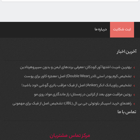
ثبت شکایت
درباره ما
آخرین اخبار
بهترین شربت اشتها آور کودکان؛ معرفی برندهای ایمن و بدون سیپروهپتادین
تشخیص کرم پودر استی لادر (Double Wear) اصل؛ معجزه کاور برای پوست
تشخیص پاوربانک انکر (Anker) اصل از فیک؛ مراقب باتری گوشی خود باشید!
روتین مراقبت موی بعد از کراتین در زمستان؛ راز ماندگاری مواد روی مو
راهنمای خرید اسپیکر بلوتوثی جی بی ال (JBL)؛ تشخیص اصل از فیک برای مهمونی
تماس با ما
مرکز تماس مشتریان