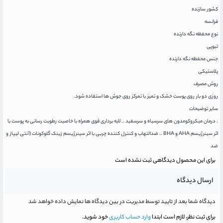
کشور سازنده
فرانسه
نوع محفظه نگه دارنده
تیوپی
جنس محفظه نگه دارنده
پلاستیکی
روش مصرف
روزی دو بار روی پوست خشک و تمیز با تمرکز روی جوش ها استفاده شود.
سایر توضیحات
. درمان میکروکومدون های سرسیاه و سرسفید .. لایه برداری قوی همراه با خاصیت رطوبت رسانی به پوست با
اثر سینرژیسم AHA و BHA .. ضدالتهاب و کنترل کننده چربی با اثر سینرژیسم زینک گلوکونات (آنتی لیپاز و
ضد
برای این محصول دیدگاهی ثبت نشده است
ارسال دیدگاه
دیدگاه شما بعد از تایید توسط مدیریت در بین دیدگاه ها نمایش داده خواهد شد
برای ثبت نظر، لازم است ابتدا
وارد حساب کاربری
خود شوید.