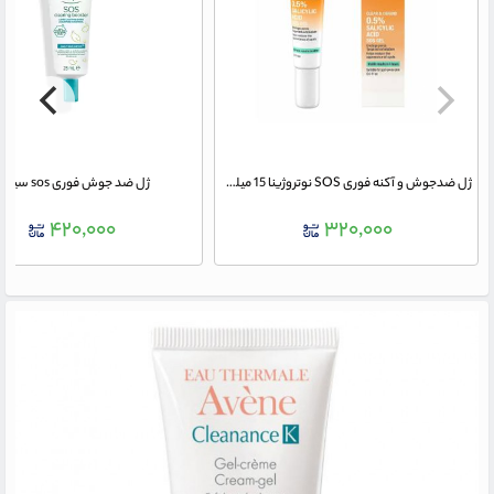
ژل ضدجوش و آکنه فوری SOS نوتروژینا 15 میلی لیتر
ژل ضد جوش فوری sos سیمپل
۴۲۰,۰۰۰
۳۲۰,۰۰۰