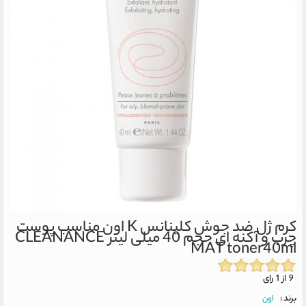
کرم ژل ضد جوش کلینانس K اون مناسب پوست
چرب و آکنه ای حجم 40 میلی لیتر
CLEANANCE
MAT toner40ml
9 از 1 رای
برند :
اون