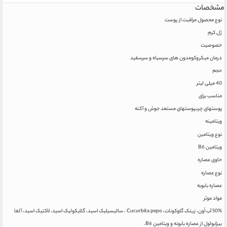
مشخصات
نوع محصول مراقبت از پوست
ژل کرم
خصوصیت
درمان میکروکومدون های سرسیاه و سرسفید
حجم
40 میلی لیتر
مناسب برای
پوستهای چرب
پوستهای مستعد جوش و آکنه
ویتامینه
نوع ویتامین
ویتامین B6
حاوی عصاره
نوع عصاره
عصاره بابوبه
مواد موثر
50% آب اَون، زینک گلوکونات، Cucurbita pepo ، سالیسیلیک اسید، گلایکولیک اسید، لاکتیک اسید، آلفا
بیزابولول از عصاره بابونه و ویتامین B6.