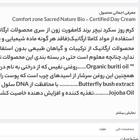
معرفی اجمالی محصول
Comfort zone Sacred Nature Bio – Certified Day Cream
استفاده از مواد کاملا ارگانیک(فاقد هر گونه ماده شیمیایی و ی
محصولات ارگانیک از ترکیبات و گیاهان طبیعی بدون استفا
ندارد.چنانچه معلوم است حتی در بسته بندی این محصولات نی
™ Organic buriti oil……روغنی نفیس که از در
همچنین این روغن سرشار از اسیدهای چرب است که پوست را ب
Butterfly bush extract…………. با محافظت از DNA سلول ها، این عصاره اثر ضد پیری شگفت انگیزی به محصولات این خانواده می بخشد.
Jojoba Oil……….تغذیه کننده و افزایش دهنده خاصیت کشسانی پوست
نمایش بیشتر
مشخصات کلی
نظرات
مشخصات