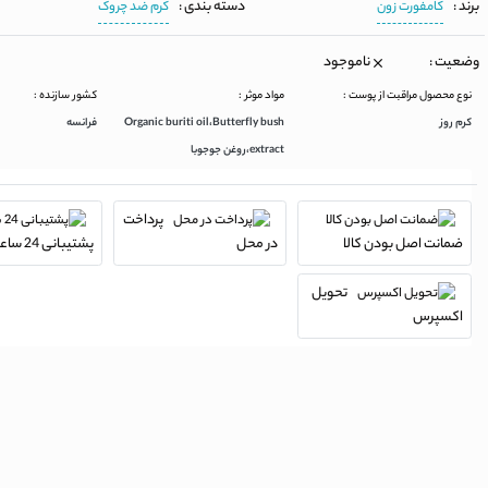
برند :
دسته بندی :
کامفورت زون
کرم ضد چروک
وضعیت :
ناموجود
نوع محصول مراقبت از پوست :
مواد موثر :
کشور سازنده :
کرم روز
Organic buriti oil،Butterfly bush
فرانسه
extract،روغن جوجوبا
پرداخت
ضمانت اصل بودن کالا
در محل
پشتیبانی 24 ساعته
تحویل
اکسپرس