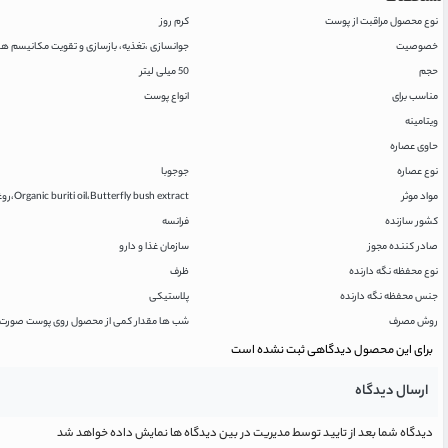
نوع محصول مراقبت از پوست
کرم روز
خصوصیت
جوانسازی ،تغذیه، بازسازی و تقویت مکانیسم 
حجم
50 میلی لیتر
مناسب برای
انواع پوست
ویتامینه
حاوی عصاره
نوع عصاره
جوجوبا
مواد موثر
Organic buriti oil،Butterfly bush extract،روغن جوجوبا
کشور سازنده
فرانسه
صادر کننده مجوز
سازمان غذا و دارو
نوع محفظه نگه دارنده
ظرف
جنس محفظه نگه دارنده
پلاستیکی
روش مصرف
شب ها مقدار کمی از محصول روی پوست صورت و
برای این محصول دیدگاهی ثبت نشده است
ارسال دیدگاه
دیدگاه شما بعد از تایید توسط مدیریت در بین دیدگاه ها نمایش داده خواهد شد