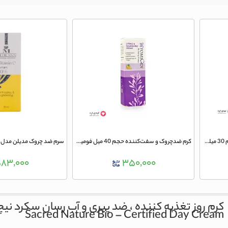
کرم ضد چروک ژنوبایوتیک مدل 50 حجم 30 میلی لیتر
کرم ضد‌چروک و سفت‌کننده حجم 40 میل فومیژن
سرم ضد چروک مدیلن مدل ویتام
۸۳,۰۰۰
۳۵۰,۰۰۰
کرم روز تغذیه کننده ، ضد پیری و آب رسان سکرد نیچ
Sacred Nature Bio – Certified Day Cream