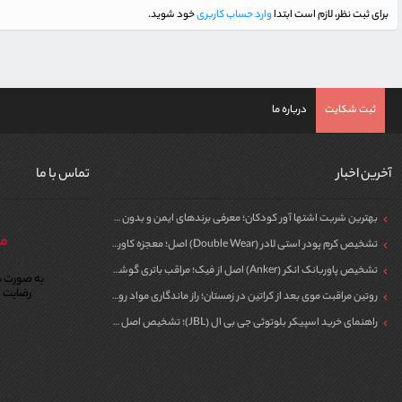
برای ثبت نظر، لازم است ابتدا
وارد حساب کاربری
خود شوید.
ثبت شکایت
درباره ما
آخرین اخبار
تماس با ما
بهترین شربت اشتها آور کودکان؛ معرفی برندهای ایمن و بدون سیپروهپتادین
مر
تشخیص کرم پودر استی لادر (Double Wear) اصل؛ معجزه کاور برای پوست
تشخیص پاوربانک انکر (Anker) اصل از فیک؛ مراقب باتری گوشی خود باشید!
به صورت ش
رضایت م
روتین مراقبت موی بعد از کراتین در زمستان؛ راز ماندگاری مواد روی مو
راهنمای خرید اسپیکر بلوتوثی جی بی ال (JBL)؛ تشخیص اصل از فیک برای مهمونی