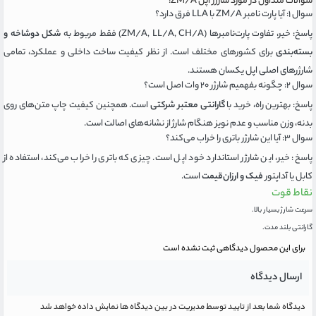
سوالات متداول در مورد شارژر اپل ZM/A:
سوال ۱: آیا پارت نامبر ZM/A با LLA فرق دارد؟
پاسخ: خیر، تفاوت پارت‌نامبرها (ZM/A, LL/A, CH/A) فقط مربوط به
شکل دوشاخه و
بسته‌بندی
برای کشورهای مختلف است. از نظر کیفیت ساخت داخلی و عملکرد، تمامی
شارژرهای اصلی اپل یکسان هستند.
سوال ۲: چگونه بفهمیم شارژر ۲۰ وات اصل است؟
پاسخ: بهترین راه، خرید با
گارانتی معتبر شرکتی
است. همچنین کیفیت چاپ متن‌های روی
بدنه، وزن مناسب و عدم نویز هنگام شارژ از نشانه‌های اصالت است.
سوال ۳: آیا این شارژر باتری را خراب می‌کند؟
پاسخ: خیر، این شارژر استاندارد خود اپل است. چیزی که باتری را خراب می‌کند، استفاده از
کابل یا آداپتور
فیک و ارزان‌قیمت
است.
نقاط قوت
سرعت شارژ بسیار بالا.
گارانتی بلند مدت.
برای این محصول دیدگاهی ثبت نشده است
ارسال دیدگاه
دیدگاه شما بعد از تایید توسط مدیریت در بین دیدگاه ها نمایش داده خواهد شد