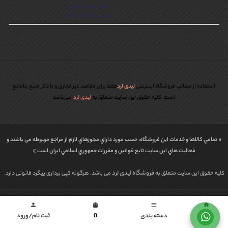
استفاده از مطالب فروشگاه اینترنتی
لیدی لرد
فقط برای مقاصد غیر تجاری و با ذکر منبع بلامانع
است. کليه حقوق اين سايت متعلق به
لیدی لرد
می‌باشد
« تمامي كالاها و خدمات اين فروشگاه، حسب مورد داراي مجوزهاي لازم از مراجع مربوطه می باشند و
فعاليت هاي اين سايت تابع قوانين و مقررات جمهوري اسلامي ايران است »
فروشگاه لیدی لرد
کلیه حقوق این سایت متعلق به
می باشد. هرگونه کپی برداری پیگرد قانونی دارد.
طراحی شده توسط | پاورگراف
person
shopping_bag
menu
home
خانه
دسته بندی
0
ثبت نام/ورود