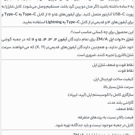
به ۲ ساده داشته باشید (اگر مدل دو پین گرد باشد، مستقیم وصل می‌شود). کابل شارژ را به
پورت USB-C آداپتور متصل کنید. برای آیفون‌های ۱۵ و ۱۶ از کابل
Type-C به Type-C
و
برای آیفون‌های ۱۴ و قدیمی‌تر از کابل
Type-C به Lightning
استفاده نمایید.
این محصول برای چه کسانی مناسب است؟:
شارژر ۲۰ وات اپل ZM/A
برای تمام دارندگان
آیفون ۱۲, ۱۳, ۱۴, ۱۵ و ۱۶
که در جعبه گوشی
خود شارژر ندارند، و همچنین دارندگان آیفون‌های قدیمی‌تر (X, 11) که می‌خواهند سرعت
شارژ بالاتری را تجربه کنند، ضروری است.
نقاط قوت و ضعف شارژر اپل
نقاط قوت:
کیفیت ساخت اورجینال اپل.
سرعت شارژ بسیار بالا.
سازگاری کامل با اکوسیستم اپل (آیپد، ایرپاد).
گارانتی بلند مدت.
نقاط ضعف:
قیمت بالاتر نسبت به برندهای متفرقه.
کابل در جعبه موجود نیست و باید جداگانه تهیه شود.