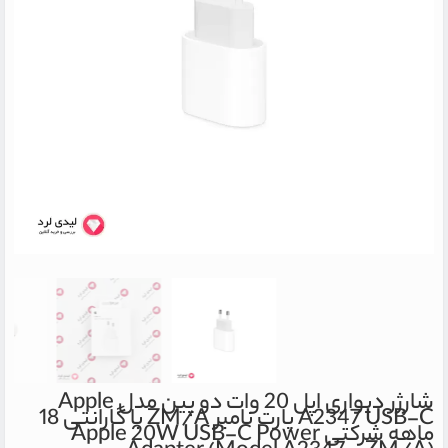
شارژر دیواری اپل 20 وات دو پین مدل Apple
A2347 USB-C پارت نامبر ZM/A با گارانتی 18
ماهه شرکتی
Apple 20W USB-C Power