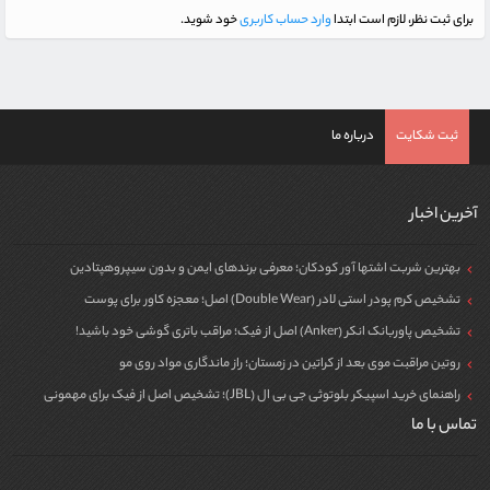
برای ثبت نظر، لازم است ابتدا
وارد حساب کاربری
خود شوید.
ثبت شکایت
درباره ما
آخرین اخبار
بهترین شربت اشتها آور کودکان؛ معرفی برندهای ایمن و بدون سیپروهپتادین
تشخیص کرم پودر استی لادر (Double Wear) اصل؛ معجزه کاور برای پوست
تشخیص پاوربانک انکر (Anker) اصل از فیک؛ مراقب باتری گوشی خود باشید!
روتین مراقبت موی بعد از کراتین در زمستان؛ راز ماندگاری مواد روی مو
راهنمای خرید اسپیکر بلوتوثی جی بی ال (JBL)؛ تشخیص اصل از فیک برای مهمونی
تماس با ما