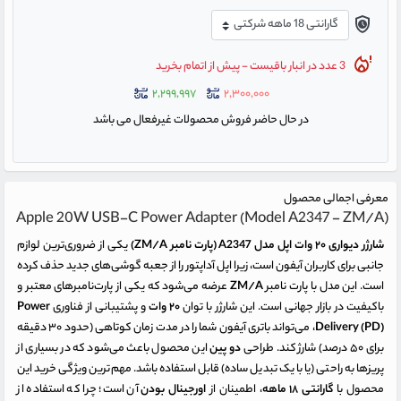
3 عدد در انبار باقیست - پیش از اتمام بخرید
۲,۲۹۹,۹۹۷
۲,۳۰۰,۰۰۰
در حال حاضر فروش محصولات غیرفعال می باشد
معرفی اجمالی محصول
Apple 20W USB-C Power Adapter (Model A2347 - ZM/A)
شارژر دیواری ۲۰ وات اپل مدل A2347 (پارت نامبر ZM/A)
یکی از ضروری‌ترین لوازم
جانبی برای کاربران آیفون است، زیرا اپل آداپتور را از جعبه گوشی‌های جدید حذف کرده
است. این مدل با پارت نامبر
ZM/A
عرضه می‌شود که یکی از پارت‌نامبرهای معتبر و
باکیفیت در بازار جهانی است. این شارژر با توان
۲۰ وات
و پشتیبانی از فناوری
Power
Delivery (PD)
، می‌تواند باتری آیفون شما را در مدت زمان کوتاهی (حدود ۳۰ دقیقه
برای ۵۰ درصد) شارژ کند. طراحی
دو پین
این محصول باعث می‌شود که در بسیاری از
پریزها به راحتی (یا با یک تبدیل ساده) قابل استفاده باشد. مهم‌ترین ویژگی خرید این
محصول با
گارانتی ۱۸ ماهه
، اطمینان از
اورجینال بودن
آن است؛ چرا که استفاده از