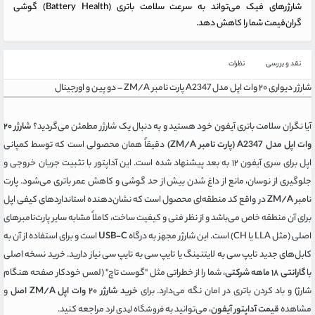
شارژرهای فیک می‌تواند به سرعت سلامت باتری (Battery Health) گوشی
گران‌قیمت شما را کاهش دهد.
نقد و بررسی
نظرات
شارژر دیواری ۲۰ وات اپل مدل A2347 پارت نامبر ZM/A – دو پین و اورجینال
آیا نگران سلامت باتری آیفون خود هستید و به دنبال یک شارژر مطمئن می‌گردید؟
شارژر ۲۰
وات اپل مدل A2347 (پارت نامبر ZM/A)
دقیقاً همان محصولی است که توسط کمپانی
اپل برای سری آیفون ۱۲ به بعد پیشنهاد شده است. این آداپتور با تثبیت جریان خروجی و
جلوگیری از نوسان، مانع از داغ شدن بیش از حد گوشی و کاهش عمر باتری می‌شود. پارت
نامبر
ZM/A
در واقع کد منطقه‌ای محصول است که نشان‌دهنده استانداردهای کیفی اپل
برای آن منطقه خاص می‌باشد و از نظر فنی و کیفیت ساخت، کاملاً مشابه سایر پارت‌نامبرهای
اصلی (مثل LLA یا CH) است. این شارژر مجهز به درگاه
USB-C
است و برای استفاده از آن به
کابل‌های جدید تایپ سی به لایتنینگ یا تایپ سی به تایپ سی نیاز دارید. خرید نسخه اصلی
با
گارانتی ۱۸ ماهه شرکتی
، شما را از خطراتی مثل "گوست تاچ" (لمس خودکار صفحه هنگام
شارژ) و باد کردن باتری در امان نگه می‌دارد. برای
خرید شارژر ۲۰ وات اپل ZM/A اصل
و
مشاهده
قیمت آداپتور آیفون
، می‌توانید به
مراجعه کنید.
فروشگاه لیدی لرد