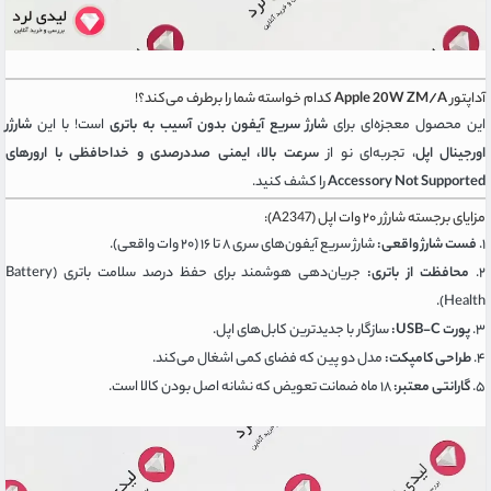
آداپتور
Apple 20W ZM/A
کدام خواسته شما را برطرف می‌کند؟!
این محصول معجزه‌ای برای
شارژ سریع آیفون بدون آسیب به باتری
است! با این
شارژر
اورجینال اپل
، تجربه‌ای نو از
سرعت بالا، ایمنی صددرصدی و خداحافظی با ارورهای
Accessory Not Supported
را کشف کنید.
مزایای برجسته شارژر ۲۰ وات اپل (A2347):
۱.
فست شارژ واقعی:
شارژ سریع آیفون‌های سری ۸ تا ۱۶ (۲۰ وات واقعی).
۲.
محافظت از باتری:
جریان‌دهی هوشمند برای حفظ درصد سلامت باتری (Battery
Health).
۳.
پورت USB-C:
سازگار با جدیدترین کابل‌های اپل.
۴.
طراحی کامپکت:
مدل دو پین که فضای کمی اشغال می‌کند.
۵.
گارانتی معتبر:
۱۸ ماه ضمانت تعویض که نشانه اصل بودن کالا است.