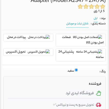
Adapter (Model A2347 - ZM/A)
5 از 1 رای
برند :
اپل
دسته بندی :
شارژر تبلت و موبایل
ضمانت
پرداخت در محل
اصل بودن کالا
پشتیبانی 24
تحویل اکسپرس
ساعته
سفید
رنگ :
فروشنده
فروشگاه لیدی لرد
تحویل سریع به پست و تیپاکس✅