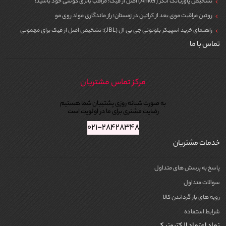
تشخیص پاوربانک انکر (Anker) اصل از فیک؛ مراقب باتری گوشی خود باشید!
روتین مراقبت موی بعد از کراتین در زمستان؛ راز ماندگاری مواد روی مو
راهنمای خرید اسپیکر بلوتوثی جی بی ال (JBL)؛ تشخیص اصل از فیک برای مهمونی
تماس با ما
مرکز تماس مشتریان
به صورت شبانه روزی پشتیبان شما هستیم
رضایت مشتری برای ما در اولویت است
۰۲۱-۲۸۴۲۸۳۴۸
خدمات مشتریان
پاسخ به پرسش های متداول
سوالات متداول
رویه های باز گرداندن کالا
شرایط استفاده