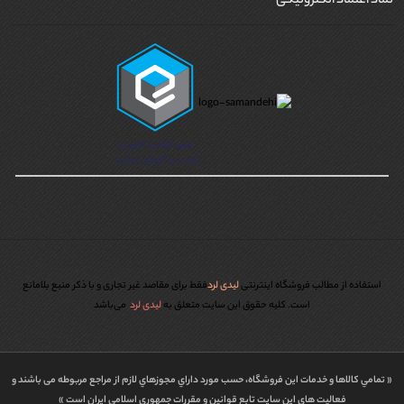
نماد اعتماد الکترونیکی
استفاده از مطالب فروشگاه اینترنتی
لیدی لرد
فقط برای مقاصد غیر تجاری و با ذکر منبع بلامانع
است. کليه حقوق اين سايت متعلق به
لیدی لرد
می‌باشد
« تمامي كالاها و خدمات اين فروشگاه، حسب مورد داراي مجوزهاي لازم از مراجع مربوطه می باشند و
فعاليت هاي اين سايت تابع قوانين و مقررات جمهوري اسلامي ايران است »