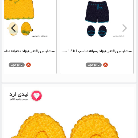
ست لباس بافتنی نوزاد پسرانه مناسب 1 تا 1.5 سال رنگ سرمه ای-آبی