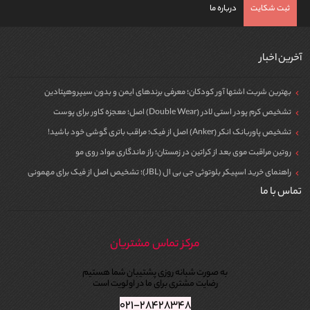
ثبت شکایت
درباره ما
آخرین اخبار
بهترین شربت اشتها آور کودکان؛ معرفی برندهای ایمن و بدون سیپروهپتادین
تشخیص کرم پودر استی لادر (Double Wear) اصل؛ معجزه کاور برای پوست
تشخیص پاوربانک انکر (Anker) اصل از فیک؛ مراقب باتری گوشی خود باشید!
روتین مراقبت موی بعد از کراتین در زمستان؛ راز ماندگاری مواد روی مو
راهنمای خرید اسپیکر بلوتوثی جی بی ال (JBL)؛ تشخیص اصل از فیک برای مهمونی
تماس با ما
مرکز تماس مشتریان
به صورت شبانه روزی پشتیبان شما هستیم
رضایت مشتری برای ما در اولویت است
۰۲۱-۲۸۴۲۸۳۴۸