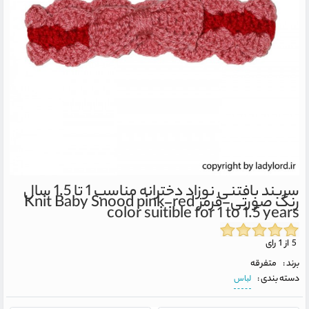
سربند بافتنی نوزاد دخترانه مناسب 1 تا 1.5 سال
رنگ صورتی-قرمز
Knit Baby Snood pink-red
color suitible for 1 to 1.5 years
5 از 1 رای
برند :
متفرقه
دسته بندی :
لباس