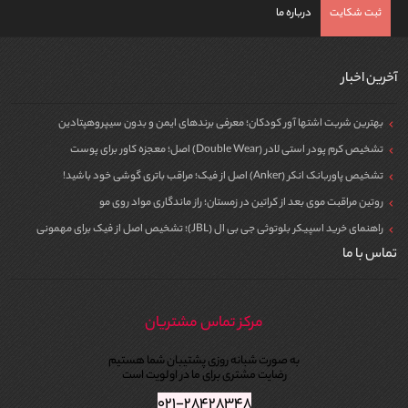
ثبت شکایت
درباره ما
آخرین اخبار
بهترین شربت اشتها آور کودکان؛ معرفی برندهای ایمن و بدون سیپروهپتادین
تشخیص کرم پودر استی لادر (Double Wear) اصل؛ معجزه کاور برای پوست
تشخیص پاوربانک انکر (Anker) اصل از فیک؛ مراقب باتری گوشی خود باشید!
روتین مراقبت موی بعد از کراتین در زمستان؛ راز ماندگاری مواد روی مو
راهنمای خرید اسپیکر بلوتوثی جی بی ال (JBL)؛ تشخیص اصل از فیک برای مهمونی
تماس با ما
مرکز تماس مشتریان
به صورت شبانه روزی پشتیبان شما هستیم
رضایت مشتری برای ما در اولویت است
۰۲۱-۲۸۴۲۸۳۴۸