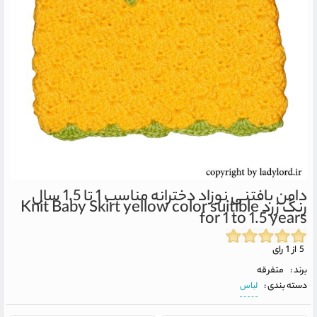
دامن بافتنی نوزاد دخترانه مناسب 1 تا 1.5 سال
رنگ زرد
Knit Baby Skirt yellow color suitible
for 1 to 1.5 years
5 از 1 رای
برند :
متفرقه
دسته بندی :
لباس