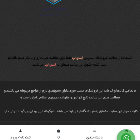
استفاده از مطالب فروشگاه اینترنتی
لیدی لرد
فقط برای مقاصد غیر تجاری و با ذکر منبع بلامانع
است. کليه حقوق اين سايت متعلق به
لیدی لرد
می‌باشد
« تمامي كالاها و خدمات اين فروشگاه، حسب مورد داراي مجوزهاي لازم از مراجع مربوطه می باشند و
فعاليت هاي اين سايت تابع قوانين و مقررات جمهوري اسلامي ايران است »
فروشگاه لیدی لرد
کلیه حقوق این سایت متعلق به
می باشد. هرگونه کپی برداری پیگرد قانونی دارد.
طراحی شده توسط | پاورگراف
person
shopping_bag
menu
home
خانه
دسته بندی
0
ثبت نام/ورود