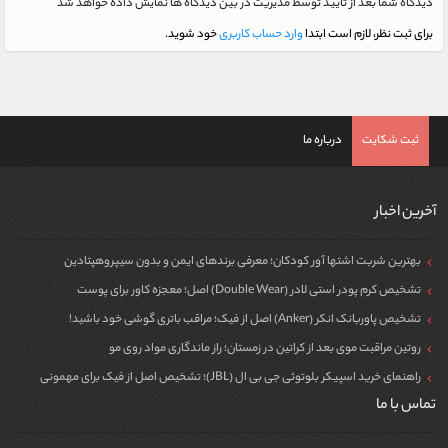
دیدگاه شما بعد از تایید توسط مدیریت در بین دیدگاه ها نمایش داده خواهد شد
برای ثبت نظر، لازم است ابتدا
وارد حساب کاربری
خود شوید.
ثبت شکایت
درباره ما
آخرین اخبار
بهترین شربت اشتها آور کودکان؛ معرفی برندهای ایمن و بدون سیپروهپتادین
تشخیص کرم پودر استی لادر (Double Wear) اصل؛ معجزه کاور برای پوست
تشخیص پاوربانک انکر (Anker) اصل از فیک؛ مراقب باتری گوشی خود باشید!
روتین مراقبت موی بعد از کراتین در زمستان؛ راز ماندگاری مواد روی مو
راهنمای خرید اسپیکر بلوتوثی جی بی ال (JBL)؛ تشخیص اصل از فیک برای مهمونی
تماس با ما