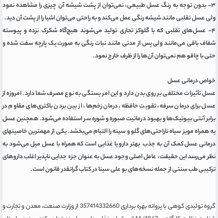
۳- بدون توجه به رنگ عسل طبیعی، نمی‌توان از پشت شیشه آن چیزی را مشاهده نمود
ولی عسل تقلبی مانند شیشه رنگی عمل می‌کند و به راحتی می‌توان اشیا را از پشت آن دید.
۴- عسل‌های تقلبی که با گلوکز تجاری تولید می‌شوند هیچ‌گاه شکرک نزده و پیوسته
شفاف باقی می‌مانند ولی پس از مدتی مانند نبات رنگی به صورت یک پارچه سفت شده و
حتی با چاقو هم نمی‌توان آن‌ها را از ظرف خارج نمود.
خواص درمانی عسل
عسل تأثیرات مختلفی بر روی بدن دارد و این امر بستگی به نوع مصرف شما دارد. امروزه از
عسل برای درمان سرفه، تقویت حافظه، درمان زخم‌ها، از بین بردن باکتری‌های مقاوم در
برابر آنتی بیوتیک‌ها و بهبود درماتیت صبوره و شوره سر استفاده می‌شود. همچنین عسل
یه همراه مویز سیاه ناراحتی‌های گلو و سینه را التیام می‌بخشد. یکی از مهمترین خاصیتهای
درمانی عسل کمک آن به جذب بهتر دارو یا غذایی است که همراه با عسل میل می‌شود به
نظر می‌رسد این حقیقت، عامل اصلی وجود عسل به عنوان جزء جدایی ناپذیر اغلب داروهای
ترکیبی طب سنتی از جمله نسخه‌های بو علی سینا در کتاب گرانقدر قانون است.
گروه تولیدی کوهی با پروانه بهره برداری 357414332660 از وزارت صنعت، معدن و تجارت و