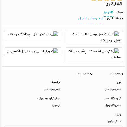
8.5 از 2 رای
برند :
کندیمیز
دسته بندی :
عسل محلی اردبیل
ضمانت
پرداخت در محل
اصل بودن کالا
پشتیبانی 24
تحویل اکسپرس
ساعته
وضعیت :
ناموجود
نوع :
ترکیبات :
عسل موم دار
عسل موم دار
تولید کننده :
محل تولید محصول :
عسل کندیمیز
اردبیل
وزن :
1.5 کیلوگرم