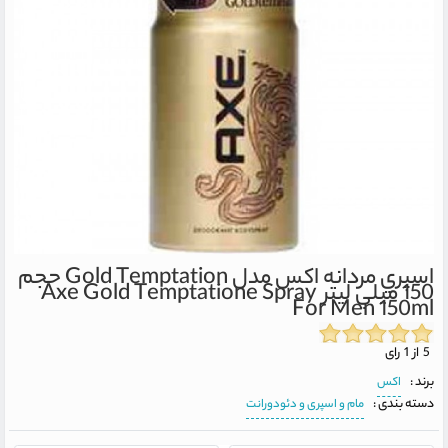
اسپري مردانه اکس مدل Gold Temptation حجم
150 ميلي ليتر
Axe Gold Temptatione Spray
For Men 150ml
5 از 1 رای
برند :
اکس
دسته بندی :
مام و اسپری و دئودورانت