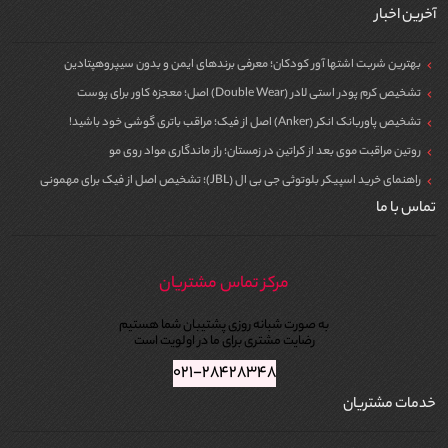
آخرین اخبار
بهترین شربت اشتها آور کودکان؛ معرفی برندهای ایمن و بدون سیپروهپتادین
تشخیص کرم پودر استی لادر (Double Wear) اصل؛ معجزه کاور برای پوست
تشخیص پاوربانک انکر (Anker) اصل از فیک؛ مراقب باتری گوشی خود باشید!
روتین مراقبت موی بعد از کراتین در زمستان؛ راز ماندگاری مواد روی مو
راهنمای خرید اسپیکر بلوتوثی جی بی ال (JBL)؛ تشخیص اصل از فیک برای مهمونی
تماس با ما
مرکز تماس مشتریان
به صورت شبانه روزی پشتیبان شما هستیم
رضایت مشتری برای ما در اولویت است
۰۲۱-۲۸۴۲۸۳۴۸
خدمات مشتریان