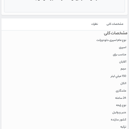
مشخصات کلی
نظرات
مشخصات کلی
نوع مام اسپری،دئودورانت
اسپری
مناسب برای
آقایان
حجم
150 ميلي ليتر
الکل
ماندگاری
24 ساعته
نوع رایحه
عنبر و وانیل
کشور سازنده
ترکيه