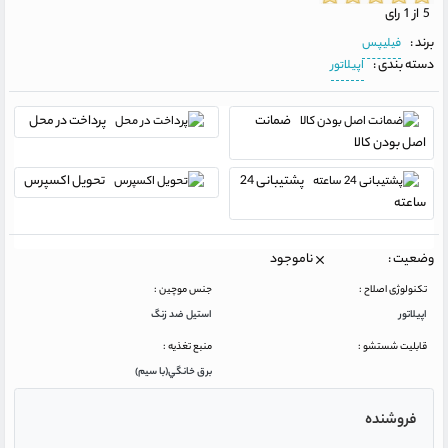
5 از 1 رای
برند :
فیلیپس
دسته بندی :
اپیلاتور
ضمانت
پرداخت در محل
اصل بودن کالا
پشتیبانی 24
تحویل اکسپرس
ساعته
وضعیت :
ناموجود
تکنولوژی اصلاح :
جنس موچین :
اپیلاتور
استيل ضد زنگ
قابلیت شستشو :
منبع تغذیه :
برق خانگي(با سيم)
فروشنده