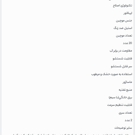
تکنولوژی اصلاح
اپیلاتور
جنس موچین
استيل ضد زنگ
تعداد موچین
20 عدد
مقاومت در برابر آب
قابلیت شستشو
سر قابل شستشو
استفاده به صورت خشک و مرطوب
ماساژور
منبع تغذیه
برق خانگي(با سيم)
قابلیت تنظیم سرعت
تعداد سری
2 عدد
سایر توضیحات