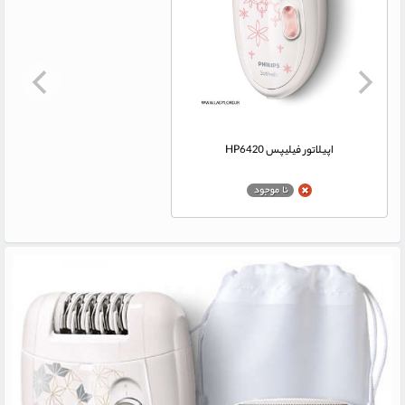
اپیلاتور فیلیپس HP6420