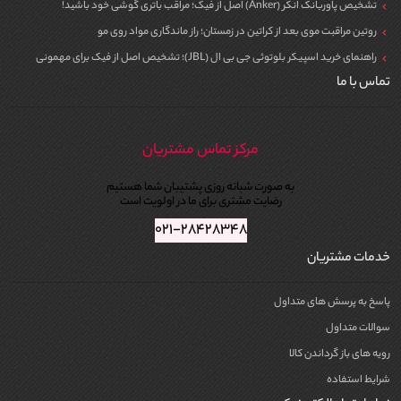
تشخیص پاوربانک انکر (Anker) اصل از فیک؛ مراقب باتری گوشی خود باشید!
روتین مراقبت موی بعد از کراتین در زمستان؛ راز ماندگاری مواد روی مو
راهنمای خرید اسپیکر بلوتوثی جی بی ال (JBL)؛ تشخیص اصل از فیک برای مهمونی
تماس با ما
مرکز تماس مشتریان
به صورت شبانه روزی پشتیبان شما هستیم
رضایت مشتری برای ما در اولویت است
۰۲۱-۲۸۴۲۸۳۴۸
خدمات مشتریان
پاسخ به پرسش های متداول
سوالات متداول
رویه های باز گرداندن کالا
شرایط استفاده