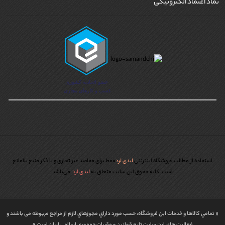
نماد اعتماد الکترونیکی
استفاده از مطالب فروشگاه اینترنتی
لیدی لرد
فقط برای مقاصد غیر تجاری و با ذکر منبع بلامانع
است. کليه حقوق اين سايت متعلق به
لیدی لرد
می‌باشد
« تمامي كالاها و خدمات اين فروشگاه، حسب مورد داراي مجوزهاي لازم از مراجع مربوطه می باشند و
فعاليت هاي اين سايت تابع قوانين و مقررات جمهوري اسلامي ايران است »