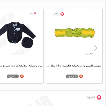
سربند بافتنی نوزاد دخترانه مناسب 1 تا 1.5 سال رنگ سبز-زرد