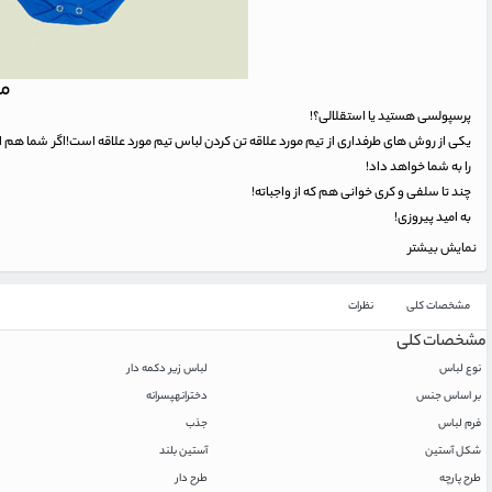
مدل 3090 این 
پرسپولسی هستید یا استقلالی؟!
یکی از روش های طرفداری از تیم مورد علاقه تن کردن لباس تیم مورد علاقه است!اگر شما هم ا
را به شما خواهد داد!
چند تا سلفی و کری خوانی هم که از واجباته!
به امید پیروزی!
نمایش بیشتر
مشخصات کلی
نظرات
مشخصات کلی
نوع لباس
لباس زیر دکمه دار
بر اساس جنس
دخترانه
پسرانه
فرم لباس
جذب
شکل آستین
آستین بلند
طرح پارچه
طرح دار