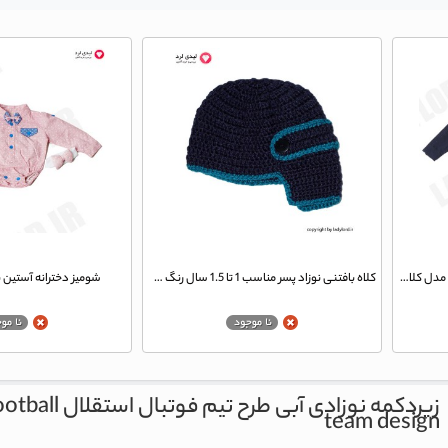
لباس پسرانه زیردکمه کلاه دار بیبی وان مدل کلاسیک سرمه ای
کلاه بافتنی نوزاد پسر مناسب 1 تا 1.5 سال رنگ سرمه ای-آبی
شومیز دخترانه آستین بل
زیردکمه نوزادی آبی طرح تیم فوتبال استقلال
otball
team design