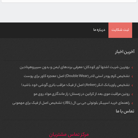
ثبت شکایت
درباره ما
آخرین اخبار
بهترین شربت اشتها آور کودکان؛ معرفی برندهای ایمن و بدون سیپروهپتادین
تشخیص کرم پودر استی لادر (Double Wear) اصل؛ معجزه کاور برای پوست
تشخیص پاوربانک انکر (Anker) اصل از فیک؛ مراقب باتری گوشی خود باشید!
روتین مراقبت موی بعد از کراتین در زمستان؛ راز ماندگاری مواد روی مو
راهنمای خرید اسپیکر بلوتوثی جی بی ال (JBL)؛ تشخیص اصل از فیک برای مهمونی
تماس با ما
مرکز تماس مشتریان