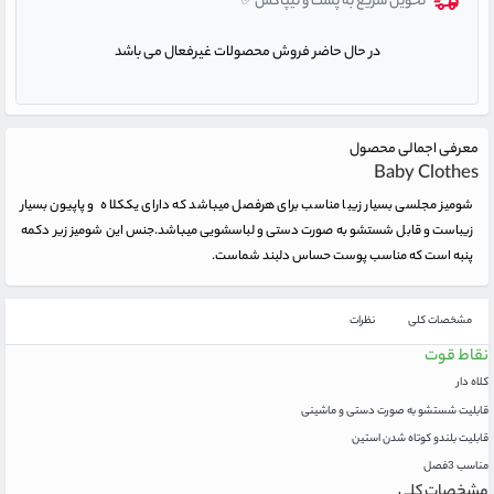
تحویل سریع به پست و تیپاکس✅
در حال حاضر فروش محصولات غیرفعال می باشد
معرفی اجمالی محصول
Baby Clothes
شومیز مجلسی بسیار زیبا مناسب برای هرفصل میباشد که دارای یککلاه و پاپیون بسیار
زیباست و قابل شستشو به صورت دستی و لباسشویی میباشد.جنس این شومیز زیر دکمه
پنبه است که مناسب پوست حساس دلبند شماست.
مشخصات کلی
نظرات
نقاط قوت
کلاه دار
قابلیت شستشو به صورت دستی و ماشینی
قابلیت بلندو کوتاه شدن استین
مناسب 3فصل
مشخصات کلی