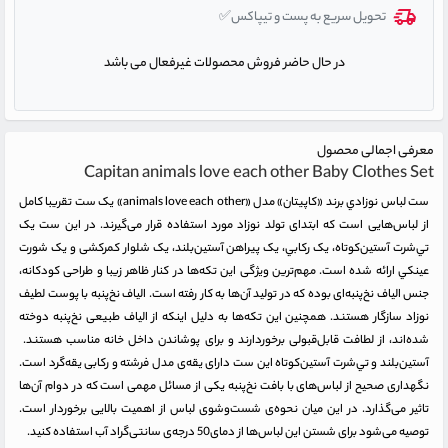
تحویل سریع به پست و تیپاکس✅
در حال حاضر فروش محصولات غیرفعال می باشد
معرفی اجمالی محصول
Capitan animals love each other Baby Clothes Set
ست لباس نوزادي برند «کاپیتان» مدل «animals love each other» یک ست تقریبا کامل
از لباس‌هایی است که ابتدای تولد نوزاد مورد استفاده قرار می‌گیرند. در این ست یک
تي‌شرت آستين‌کوتاه، یک رکابي، یک پیراهن آستين‌بلند، یک شلوار کمرکشی و یک شورت
عينکي ارائه شده است. مهم‌ترین ویژگی این تکه‌ها در کنار ظاهر زیبا و طراحی کودکانه،
جنس الیاف نخ‌پنبه‌ای بوده که در تولید آن‌ها به کار رفته است. الیاف نخ‌پنبه با پوست لطیف
نوزاد سازگار هستند. همچنین این تکه‌ها به دلیل اینکه از الیاف طبیعی نخ‌پنبه دوخته
شده‌اند، از لطافت قابل‌قبولی برخوردارند و برای پوشاندن داخل خانه مناسب هستند.
آستين‌بلند و تي‌شرت آستين‌کوتاه این ست دارای یقه‌ی مدل فرشته و رکابی یقه‌گرد است.
نگهداری صحیح از لباس‌های با بافت نخ‌پنبه یکی از مسائل مهمی است که در دوام آن‌ها
تاثیر می‌گذارد. در این میان نحوه‌ی شست‌‌و‌شوی لباس از اهمیت بالایی برخوردار است.
توصیه می‌شود برای شستن این لباس‌ها ‌از دمای50 درجه‌ی سانتی‌گراد آب استفاده کنید.