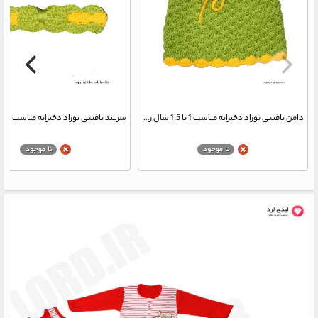
دامن بافتنی نوزاد دخترانه مناسب 1 تا 1.5 سال رنگ سبز-زرد