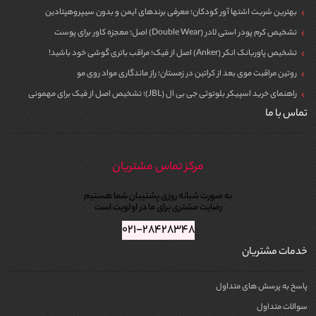
بهترین شربت اشتها آور کودکان؛ معرفی برندهای ایمن و بدون سیپروهپتادین
تشخیص کرم پودر استی لادر (Double Wear) اصل؛ معجزه کاور برای پوست
تشخیص پاوربانک انکر (Anker) اصل از فیک؛ مراقب باتری گوشی خود باشید!
روتین مراقبت موی بعد از کراتین در زمستان؛ راز ماندگاری مواد روی مو
راهنمای خرید اسپیکر بلوتوثی جی بی ال (JBL)؛ تشخیص اصل از فیک برای مهمونی
تماس با ما
مرکز تماس مشتریان
به صورت شبانه روزی پشتیبان شما هستیم
رضایت مشتری برای ما در اولویت است
۰۲۱-۲۸۴۲۸۳۴۸
خدمات مشتریان
پاسخ به پرسش های متداول
سوالات متداول