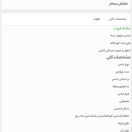
نمایش بیشتر
مشخصات کلی
نظرات
نقاط قوت
جنس مرغوب پنبه
طرح شاد کودکانه
شلوار و شورت عینکی کشی
مشخصات کلی
نوع لباس
ست نوزادی
بر اساس جنس
دخترانه
پسرانه
فرم لباس
معمولی
شکل آستین
حلقه ای
آستین کوتاه
آستین بلند
آستین سه ربع
طرح پارچه
طرح دار