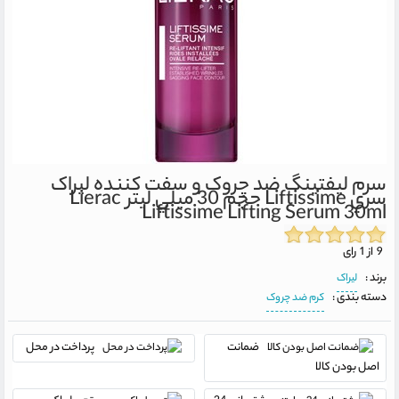
سرم ليفتينگ ضد چروک و سفت کننده ليراک
سري Liftissime حجم 30 ميلي ليتر
Lierac
Liftissime Lifting Serum 30ml
9 از 1 رای
برند :
لیراک
دسته بندی :
کرم ضد چروک
ضمانت
پرداخت در محل
اصل بودن کالا