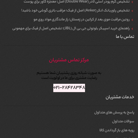
تشخیص کرم پودر استی لادر (Double Wear) اصل؛ معجزه کاور برای پوست
تشخیص پاوربانک انکر (Anker) اصل از فیک؛ مراقب باتری گوشی خود باشید!
روتین مراقبت موی بعد از کراتین در زمستان؛ راز ماندگاری مواد روی مو
راهنمای خرید اسپیکر بلوتوثی جی بی ال (JBL)؛ تشخیص اصل از فیک برای مهمونی
تماس با ما
مرکز تماس مشتریان
به صورت شبانه روزی پشتیبان شما هستیم
رضایت مشتری برای ما در اولویت است
۰۲۱-۲۸۴۲۸۳۴۸
خدمات مشتریان
پاسخ به پرسش های متداول
سوالات متداول
رویه های باز گرداندن کالا