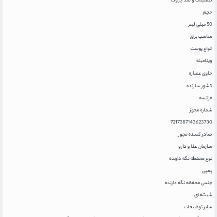
لیفتینگ و ضد چروک
حجم
50 ميلي ليتر
مناسب برای
انواع پوست
ویتامینه
حاوی عصاره
کشور سازنده
فرانسه
شماره مجوز
7217387143623730
صادر کننده مجوز
سازمان غذا و دارو
نوع محفظه نگه دارنده
پمپی
جنس محفظه نگه دارنده
شیشه ای
سایر توضیحات