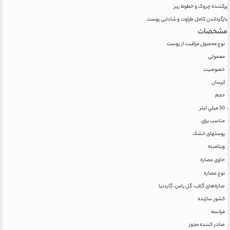
پرکننده چروک و خطوط ریز
بازگرداندن کامل طراوت و شادابی پوست
مشخصات
نوع محصول مراقبت از پوست
معمولی
خصوصیت
آبرسان
حجم
50 ميلي ليتر
مناسب برای
پوستهای خشک
ویتامینه
حاوی عصاره
نوع عصاره
صاره‌های گلاب، گل یاس، گاردنیا
کشور سازنده
فرانسه
صادر کننده مجوز