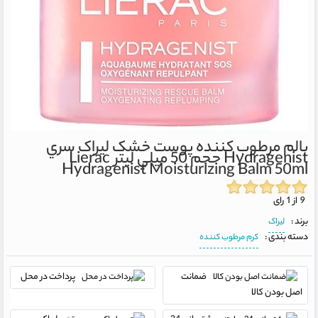
بالم مرطوب کننده پوست خشک ليراک سري
Hydragenist حجم 50 ميلي ليتر
Lierac
Hydragenist Moisturizing Balm 50ml
9 از 1 رای
برند :
لیراک
دسته بندی :
کرم مرطوب کننده
ضمانت
پرداخت در محل
اصل بودن کالا