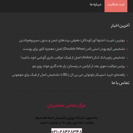
ثبت شکایت
درباره ما
آخرین اخبار
بهترین شربت اشتها آور کودکان؛ معرفی برندهای ایمن و بدون سیپروهپتادین
تشخیص کرم پودر استی لادر (Double Wear) اصل؛ معجزه کاور برای پوست
تشخیص پاوربانک انکر (Anker) اصل از فیک؛ مراقب باتری گوشی خود باشید!
روتین مراقبت موی بعد از کراتین در زمستان؛ راز ماندگاری مواد روی مو
راهنمای خرید اسپیکر بلوتوثی جی بی ال (JBL)؛ تشخیص اصل از فیک برای مهمونی
تماس با ما
مرکز تماس مشتریان
به صورت شبانه روزی پشتیبان شما هستیم
رضایت مشتری برای ما در اولویت است
۰۲۱-۲۸۴۲۸۳۴۸