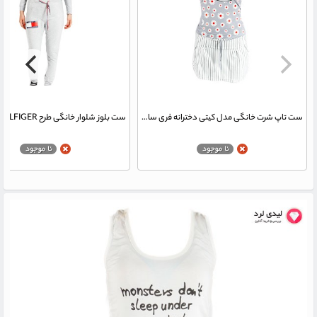
ست تاپ شرت خانگی مدل کیتی دخترانه فری سایز کد 005