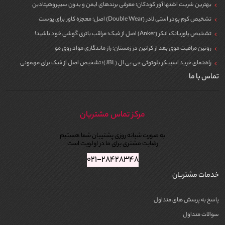
بهترین شربت اشتها آور کودکان؛ معرفی برندهای ایمن و بدون سیپروهپتادین
تشخیص کرم پودر استی لادر (Double Wear) اصل؛ معجزه کاور برای پوست
تشخیص پاوربانک انکر (Anker) اصل از فیک؛ مراقب باتری گوشی خود باشید!
روتین مراقبت موی بعد از کراتین در زمستان؛ راز ماندگاری مواد روی مو
راهنمای خرید اسپیکر بلوتوثی جی بی ال (JBL)؛ تشخیص اصل از فیک برای مهمونی
تماس با ما
مرکز تماس مشتریان
به صورت شبانه روزی پشتیبان شما هستیم
رضایت مشتری برای ما در اولویت است
۰۲۱-۲۸۴۲۸۳۴۸
خدمات مشتریان
پاسخ به پرسش های متداول
سوالات متداول