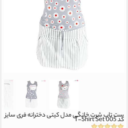
ست تاپ شرت خانگی مدل کیتی دخترانه فری سایز
کد 005
T-Shirt Set