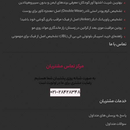
بهترین شربت اشتها آور کودکان؛ معرفی برندهای ایمن و بدون سیپروهپتادین
تشخیص کرم پودر استی لادر (Double Wear) اصل؛ معجزه کاور برای پوست
تشخیص پاوربانک انکر (Anker) اصل از فیک؛ مراقب باتری گوشی خود باشید!
روتین مراقبت موی بعد از کراتین در زمستان؛ راز ماندگاری مواد روی مو
راهنمای خرید اسپیکر بلوتوثی جی بی ال (JBL)؛ تشخیص اصل از فیک برای مهمونی
تماس با ما
مرکز تماس مشتریان
به صورت شبانه روزی پشتیبان شما هستیم
رضایت مشتری برای ما در اولویت است
۰۲۱-۲۸۴۲۸۳۴۸
خدمات مشتریان
پاسخ به پرسش های متداول
سوالات متداول