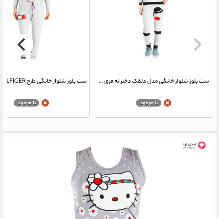
ست بلوز شلوار خانگی مدل دلقک دخترانه فری سایز کد 007