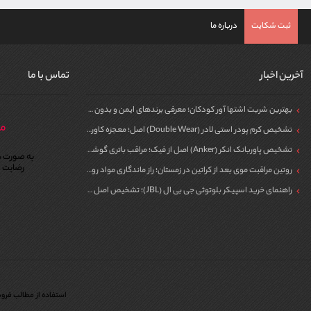
ثبت شکایت
درباره ما
آخرین اخبار
تماس با ما
بهترین شربت اشتها آور کودکان؛ معرفی برندهای ایمن و بدون سیپروهپتادین
مر
تشخیص کرم پودر استی لادر (Double Wear) اصل؛ معجزه کاور برای پوست
تشخیص پاوربانک انکر (Anker) اصل از فیک؛ مراقب باتری گوشی خود باشید!
به صورت ش
رضایت م
روتین مراقبت موی بعد از کراتین در زمستان؛ راز ماندگاری مواد روی مو
راهنمای خرید اسپیکر بلوتوثی جی بی ال (JBL)؛ تشخیص اصل از فیک برای مهمونی
استفاده از مطالب فروش