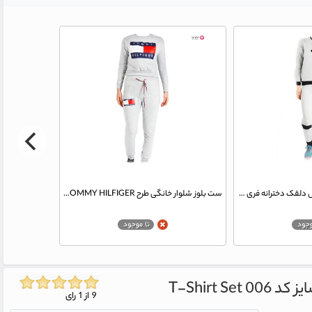
ست بلوز شلوار خانگی مدل دلقک دخترانه فری سایز کد 007
ست بلوز شلوار خانگی طرح TOMMY HILFIGER دخترانه فری سایز کد008
کد 006
T-Shirt Set
9 از 1 رای