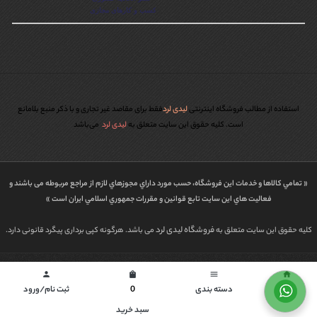
استفاده از مطالب فروشگاه اینترنتی
لیدی لرد
فقط برای مقاصد غیر تجاری و با ذکر منبع بلامانع
است. کليه حقوق اين سايت متعلق به
لیدی لرد
می‌باشد
« تمامي كالاها و خدمات اين فروشگاه، حسب مورد داراي مجوزهاي لازم از مراجع مربوطه می باشند و
فعاليت هاي اين سايت تابع قوانين و مقررات جمهوري اسلامي ايران است »
فروشگاه لیدی لرد
کلیه حقوق این سایت متعلق به
می باشد. هرگونه کپی برداری پیگرد قانونی دارد.
طراحی شده توسط | پاورگراف
person
shopping_bag
menu
home
خانه
دسته بندی
0
ثبت نام/ورود
سبد خرید