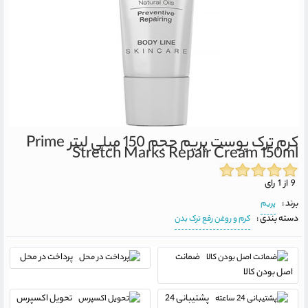
کرم ترک پوست پريم حجم 150 ميلي ليتر
Prime
Stretch Marks Repair Cream 150ml
9 از 1 رای
برند :
پریم
دسته بندی :
کرم و روغن رفع ترک بدن
ضمانت
پرداخت در محل
اصل بودن کالا
پشتیبانی 24
تحویل اکسپرس