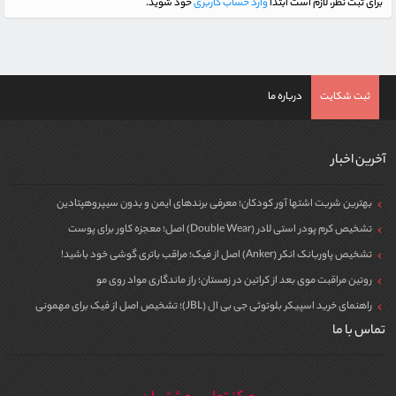
برای ثبت نظر، لازم است ابتدا
وارد حساب کاربری
خود شوید.
ثبت شکایت
درباره ما
آخرین اخبار
بهترین شربت اشتها آور کودکان؛ معرفی برندهای ایمن و بدون سیپروهپتادین
تشخیص کرم پودر استی لادر (Double Wear) اصل؛ معجزه کاور برای پوست
تشخیص پاوربانک انکر (Anker) اصل از فیک؛ مراقب باتری گوشی خود باشید!
روتین مراقبت موی بعد از کراتین در زمستان؛ راز ماندگاری مواد روی مو
راهنمای خرید اسپیکر بلوتوثی جی بی ال (JBL)؛ تشخیص اصل از فیک برای مهمونی
تماس با ما