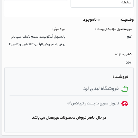
ساعته
وضعیت :
ناموجود
نوع محصول مراقبت از پوست :
مواد موثر :
کرم
پالمیتویل اُلیگوپپتید، سدیم لاکتات، شی باتر،
روغن بادام، روغن نارگیل، آلانتوئین، ویتامین E
کشور سازنده :
ایران
فروشنده
فروشگاه لیدی لرد
تحویل سریع به پست و تیپاکس✅
در حال حاضر فروش محصولات غیرفعال می باشد