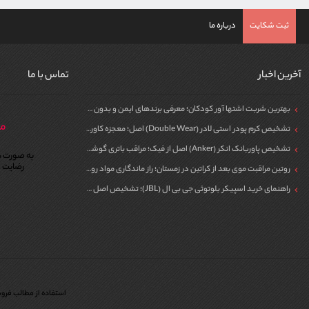
ثبت شکایت
درباره ما
آخرین اخبار
تماس با ما
بهترین شربت اشتها آور کودکان؛ معرفی برندهای ایمن و بدون سیپروهپتادین
مر
تشخیص کرم پودر استی لادر (Double Wear) اصل؛ معجزه کاور برای پوست
تشخیص پاوربانک انکر (Anker) اصل از فیک؛ مراقب باتری گوشی خود باشید!
به صورت ش
رضایت م
روتین مراقبت موی بعد از کراتین در زمستان؛ راز ماندگاری مواد روی مو
راهنمای خرید اسپیکر بلوتوثی جی بی ال (JBL)؛ تشخیص اصل از فیک برای مهمونی
استفاده از مطالب فروش