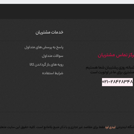
خدمات مشتریان
پاسخ به پرسش های متداول
کز تماس مشتریان
سوالات متداول
رویه های باز گرداندن کالا
بانه روزی پشتیبان شما هستیم
شتری برای ما در اولویت است
شرایط استفاده
۰۲۱-۲۸۴۲۸۳۴۸
گاه اینترنتی
لیدی لرد
فقط برای مقاصد غیر تجاری و با ذکر منبع بلامانع است. کليه حقوق اين سايت متعل