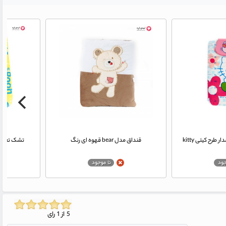
رح کیتی kitty
قنداق مدل bear قهوه ای رنگ
تشک تعویض ن
5 از 1 رای