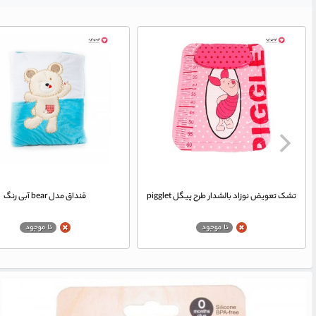
تشک تعویض نوزاد بالشدار طرح پیگل pigglet
قنداق مدل bear آبی رنگ