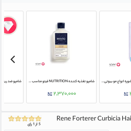
شامپو فاقد سولفات و ضد شوره انواع مو بیوتی کر
شامپو تغذیه کننده NUTRITION فیتو مناسب موی خشک و خیلی خشک حجم 250 میلی لیتر
۰
۲,۳۷۰,۰۰۰
Rene Forterer Curbicia Hai
5 از 1 رای