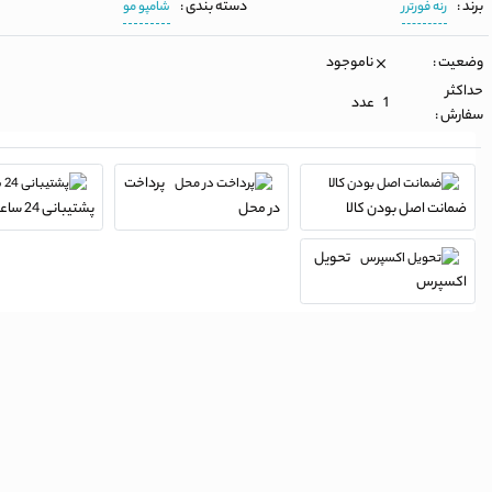
برند :
دسته بندی :
رنه فورترر
شامپو مو
وضعیت :
ناموجود
حداکثر
1 عدد
سفارش :
پرداخت
ضمانت اصل بودن کالا
در محل
پشتیبانی 24 ساعته
تحویل
اکسپرس