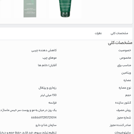
مشخصات کلی
نظرات
مشخصات کلی
خصوصیت
کاهش دهنده چربی
مخصوص
موهای چرب
مناسب برای
آقایان/خانم ها
ویتامین
عصاره
نوع عصاره
رزماری و پرتقال
حجم
150 میلی لیتر
کشور سازنده
فرانسه
روش مصرف
یک روز در میان به مو و پوست سر خیس ماساژ دهید تا کف کند، 2 تا 5 دقیقه 
شماره مجوز
6686697295721014
صادر کننده مجوز
سازمان غذا و دارو
سایرتوضیحات
تنظیم ترشح سبوم، ضد قارچ، حفظ حجم و درخ