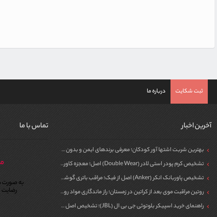
ثبت شکایت
درباره ما
آخرین اخبار
تماس با ما
بهترین شربت اشتها آور کودکان؛ معرفی برندهای ایمن و بدون سیپروهپتادین
مر
تشخیص کرم پودر استی لادر (Double Wear) اصل؛ معجزه کاور برای پوست
تشخیص پاوربانک انکر (Anker) اصل از فیک؛ مراقب باتری گوشی خود باشید!
به صورت ش
رضایت م
روتین مراقبت موی بعد از کراتین در زمستان؛ راز ماندگاری مواد روی مو
راهنمای خرید اسپیکر بلوتوثی جی بی ال (JBL)؛ تشخیص اصل از فیک برای مهمونی