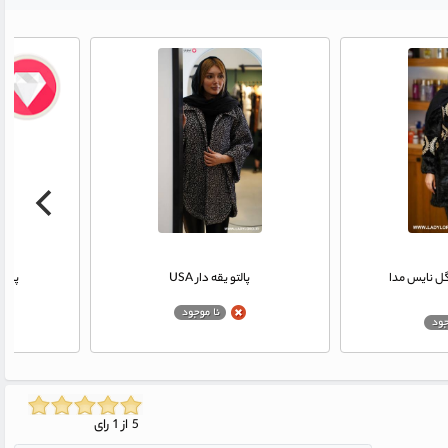
گل نایس مدا
پالتو یقه دار USA
پالت
5 از 1 رای