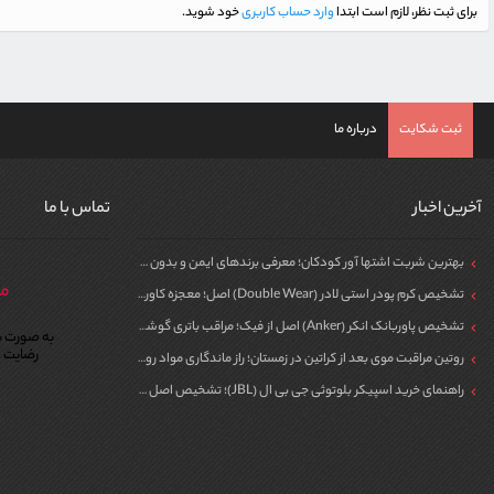
برای ثبت نظر، لازم است ابتدا
وارد حساب کاربری
خود شوید.
ثبت شکایت
درباره ما
آخرین اخبار
تماس با ما
بهترین شربت اشتها آور کودکان؛ معرفی برندهای ایمن و بدون سیپروهپتادین
مر
تشخیص کرم پودر استی لادر (Double Wear) اصل؛ معجزه کاور برای پوست
تشخیص پاوربانک انکر (Anker) اصل از فیک؛ مراقب باتری گوشی خود باشید!
به صورت ش
رضایت م
روتین مراقبت موی بعد از کراتین در زمستان؛ راز ماندگاری مواد روی مو
راهنمای خرید اسپیکر بلوتوثی جی بی ال (JBL)؛ تشخیص اصل از فیک برای مهمونی