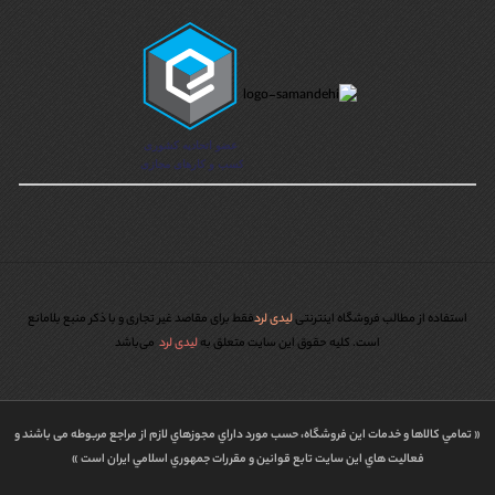
استفاده از مطالب فروشگاه اینترنتی
لیدی لرد
فقط برای مقاصد غیر تجاری و با ذکر منبع بلامانع
است. کليه حقوق اين سايت متعلق به
لیدی لرد
می‌باشد
« تمامي كالاها و خدمات اين فروشگاه، حسب مورد داراي مجوزهاي لازم از مراجع مربوطه می باشند و
فعاليت هاي اين سايت تابع قوانين و مقررات جمهوري اسلامي ايران است »