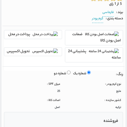
5 از 1 رای
برند :
فارماسی
دسته بندی :
کرم پودر
ضمانت
پرداخت در محل
اصل بودن کالا
پشتیبانی 24
تحویل اکسپرس
ساعته
شماره یک
شماره دو
رنگ :
نوع کرم پودر :
میزان SPF :
مایع
25
کشور سازنده :
اصالت کالا :
ترکیه
اصل
فروشنده