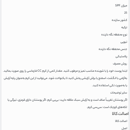
میزان SPF
25
کشور سازنده
ترکیه
نوع محفظه نگه دارنده
تیوپی
جنس محفظه نگه دارنده
پلاستیکی
روش مصرف
ابتدا پوست خود را با شوینده مناسب تمیز و مرطوب کنید. مقدار کمی از کرم CC فارماسی را روی صورت بمالید.
به‌آرامی با انگشت، اسفنج یا براش آرایشی پخش کنید تا یکنواخت شود. می‌توانید از این کرم به‌عنوان پایه آرایش
یا به‌صورت تکی استفاده کنید.
سایر توضیحات
اگر پوستتان تقریباً صاف است و به آرایش سبک علاقه دارید: بی‌بی کرم. اگر پوستتان دارای قرمزی، تیرگی یا
لکه‌های کوچک است: سی‌سی کرم.
اصالت کالا
اصالت کالا
اصل