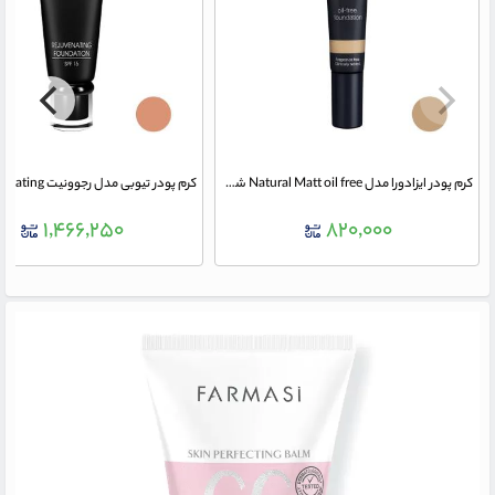
کرم پودر ایزادورا مدل Natural Matt oil free شماره 14
۱,۴۶۶,۲۵۰
۸۲۰,۰۰۰