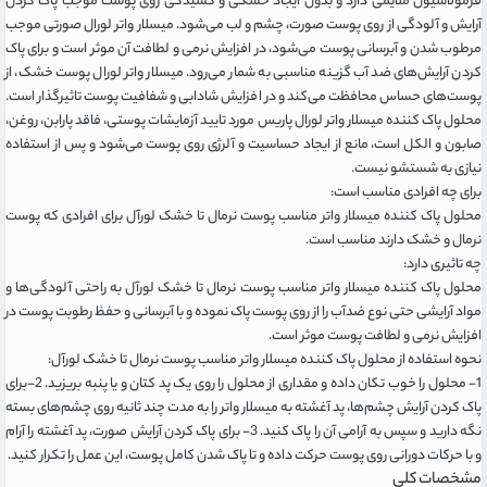
فرمولاسیون ملایمی دارد و بدون ایجاد خشکی و کشیدگی روی پوست موجب پاک کردن
آرایش و آلودگی از روی پوست صورت، چشم و لب می‌شود. میسلار واتر لورال صورتی موجب
مرطوب شدن و آبرسانی پوست می‌شود، در افزایش نرمی و لطافت آن موثر است و برای پاک
کردن آرایش‌های ضد آب گزینه مناسبی به شمار می‌رود. میسلار واتر لورال پوست خشک، از
پوست‌های حساس محافظت می‌کند و در افزایش شادابی و شفافیت پوست تاثیرگذار است.
محلول پاک کننده میسلار واتر لورال پاریس مورد تایید آزمایشات پوستی، فاقد پارابن، روغن،
صابون و الکل است، مانع از ایجاد حساسیت و آلرژی روی پوست می‌شود و پس از استفاده
نیازی به شستشو نیست.
برای چه افرادی مناسب است:
محلول پاک کننده میسلار واتر مناسب پوست نرمال تا خشک لورآل برای افرادی که پوست
نرمال و خشک دارند مناسب است.
چه تاثیری دارد:
محلول پاک کننده میسلار واتر مناسب پوست نرمال تا خشک لورآل به راحتی آلودگی‌ها و
مواد آرایشی حتی نوع ضدآب را از روی پوست پاک نموده و با آبرسانی و حفظ رطوبت پوست در
افزایش نرمی و لطافت پوست موثر است.
نحوه استفاده از محلول پاک کننده میسلار واتر مناسب پوست نرمال تا خشک لورآل:
1- محلول را خوب تکان داده و مقداری از محلول را روی یک پد کتان و یا پنبه بریزید. 2-برای
پاک کردن آرایش چشم‌ها، پد آغشته به میسلار واتر را به مدت چند ثانیه روی چشم‌های بسته
نگه دارید و سپس به آرامی آن را پاک کنید. 3- برای پاک کردن آرایش صورت، پد آغشته را آرام
و با حرکات دورانی روی پوست حرکت داده و تا پاک شدن کامل پوست، این عمل را تکرار کنید.
مشخصات کلی