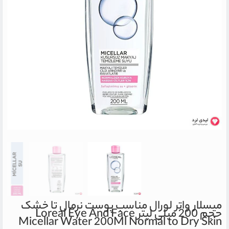
میسلار واتر لورال مناسب پوست نرمال تا خشک
حجم 200 میلی لیتر
Loreal Eye And Face
Micellar Water 200Ml Normal to Dry Skin