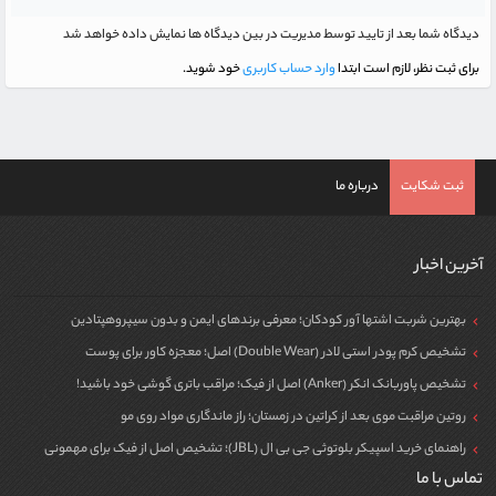
دیدگاه شما بعد از تایید توسط مدیریت در بین دیدگاه ها نمایش داده خواهد شد
برای ثبت نظر، لازم است ابتدا
وارد حساب کاربری
خود شوید.
ثبت شکایت
درباره ما
آخرین اخبار
بهترین شربت اشتها آور کودکان؛ معرفی برندهای ایمن و بدون سیپروهپتادین
تشخیص کرم پودر استی لادر (Double Wear) اصل؛ معجزه کاور برای پوست
تشخیص پاوربانک انکر (Anker) اصل از فیک؛ مراقب باتری گوشی خود باشید!
روتین مراقبت موی بعد از کراتین در زمستان؛ راز ماندگاری مواد روی مو
راهنمای خرید اسپیکر بلوتوثی جی بی ال (JBL)؛ تشخیص اصل از فیک برای مهمونی
تماس با ما