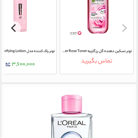
تونر تسکین دهنده گل رز گارنیه Garnier Rose Toner حجم 200 میلی لیتر
تماس بگیرید
۳,۶۰۰,۰۰۰