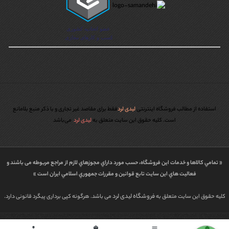
استفاده از مطالب فروشگاه اینترنتی
لیدی لرد
فقط برای مقاصد غیر تجاری و با ذکر منبع بلامانع
است. کليه حقوق اين سايت متعلق به
لیدی لرد
می‌باشد
« تمامي كالاها و خدمات اين فروشگاه، حسب مورد داراي مجوزهاي لازم از مراجع مربوطه می باشند و
فعاليت هاي اين سايت تابع قوانين و مقررات جمهوري اسلامي ايران است »
فروشگاه لیدی لرد
کلیه حقوق این سایت متعلق به
می باشد. هرگونه کپی برداری پیگرد قانونی دارد.
person
shopping_bag
menu
home